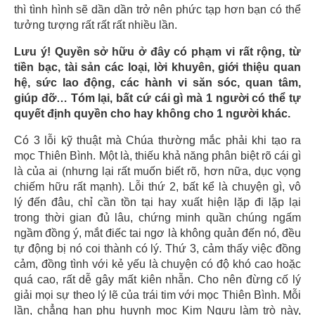
thì tình hình sẽ dần dần trở nên phức tạp hơn bạn có thể
tưởng tượng rất rất rất nhiều lần.
Lưu ý! Quyền sở hữu ở đây có phạm vi rất rộng, từ
tiền bạc, tài sản các loại, lời khuyên, giới thiệu quan
hệ, sức lao động, các hành vi săn sóc, quan tâm,
giúp đỡ… Tóm lại, bất cứ cái gì mà 1 người có thể tự
quyết định quyền cho hay không cho 1 người khác.
Có 3 lỗi kỹ thuật mà Chúa thường mắc phải khi tạo ra
mọc Thiên Bình. Một là, thiếu khả năng phân biệt rõ cái gì
là của ai (nhưng lại rất muốn biết rõ, hơn nữa, dục vọng
chiếm hữu rất mạnh). Lỗi thứ 2, bất kể là chuyện gì, vô
lý đến đâu, chỉ cần tồn tại hay xuất hiện lặp đi lặp lại
trong thời gian đủ lâu, chứng minh quần chúng ngấm
ngầm đồng ý, mắt điếc tai ngơ là không quản đến nó, đều
tự động bị nó coi thành có lý. Thứ 3, cảm thấy việc đồng
cảm, đồng tình với kẻ yếu là chuyện có độ khó cao hoặc
quá cao, rất dễ gây mất kiên nhẫn. Cho nên đừng cố lý
giải mọi sự theo lý lẽ của trái tim với mọc Thiên Bình. Mỗi
lần, chẳng hạn phụ huynh mọc Kim Ngưu làm trò này,