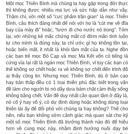
Một mọc Thiên Bình mà chúng ta hay gặp trong đời thực
thì không được nhiều ma lực và sức hấp dẫn như vậy.
Thậm chí, với một số “cực phẩm trần gian” là mọc Thiên
Bình, câu thích đáng nhất để nói với họ là “cút mẹ về đĩa
bay của mày đi” hoặc, “lượn đi cho nước nó trong”. Tóm
lại, với những kẻ mắc chứng mắt có đờm mãn tính luôn
tự cho mình là đúng này, ta chỉ ước gì họ không tồn tại,
hoặc biến mất, ít nhất là khỏi tầm mắt của ta. Nghe đồn
các bạn trẻ mọc Bò Cạp và mọc Ma Kết vốn có tiếng là
cứng vía lại rất là ngán mọc Thiên Bình, vì tuy các bạn có
thể không sợ chết hoặc ra vẻ không sợ chết đến trình độ
ai thấy cũng tin. Nhưng mọc Thiên Bình, dù ở bản cao
hay bản thấp đều có 1 loại thiên phú đặc biệt trong vấn
đề làm cho người bị nó dây dưa bám chặt cảm thấy sống
không bằng chết. Vấn đề duy nhất cần quan tâm ở đây là,
nó cố ý hay vô ý, có dự định dùng hoặc không dùng loại
thiên tài ấy để đối phó với chúng ta hay không? Thế cho
nên, nếu bạn không sớm cảnh giác mà quan sát cho kỹ
một số mọc Thiên Bình đã trưởng thành nào đó để hiểu
hơn về cung mọc này, nhằm định hướng nuôi dạy bé