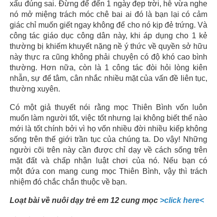
xấu đúng sai. Đừng để đến 1 ngày đẹp trời, hễ vừa nghe
nó mở miệng trách móc chê bai ai đó là bạn lại có cảm
giác chỉ muốn giết ngay không để cho nó kịp đẻ trứng. Và
công tác giáo dục công dân này, khi áp dụng cho 1 kẻ
thường bị khiếm khuyết nặng nề ý thức về quyền sở hữu
này thực ra cũng không phải chuyện có độ khó cao bình
thường. Hơn nữa, còn là 1 công tác đòi hỏi lòng kiên
nhẫn, sự để tâm, cân nhắc nhiều mặt của vấn đề liên tục,
thường xuyên.
Có một giả thuyết nói rằng mọc Thiên Bình vốn luôn
muốn làm người tốt, việc tốt nhưng lại không biết thế nào
mới là tốt chính bởi vì họ vốn nhiều đời nhiều kiếp không
sống trên thế giới trần tục của chúng ta. Do vậy! Những
người cõi trên này cần được chỉ dạy về cách sống trên
mặt đất và chấp nhận luật chơi của nó. Nếu bạn có
một đứa con mang cung mọc Thiên Bình, vậy thì trách
nhiệm đó chắc chắn thuộc về bạn.
Loạt bài về nuôi dạy trẻ em 12 cung mọc
>click here<