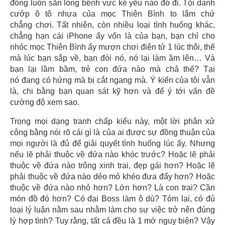
đông luôn sẵn lòng bênh vực kẻ yếu nào đó đi. Tội danh
cướp ô tô nhựa của mọc Thiên Bình to lắm chứ
chẳng chơi. Tất nhiên, còn nhiều loại tình huống khác,
chẳng hạn cái iPhone ấy vốn là của bạn, bạn chỉ cho
nhóc mọc Thiên Bình ấy mượn chơi điện tử 1 lúc thôi, thế
mà lúc bạn sắp về, bạn đòi nó, nó lại làm ầm lên… Và
bạn lại lầm bầm, trẻ con đứa nào mà chả thế? Tại
nó đang có hứng mà bị cắt ngang mà. Ý kiến của tôi vẫn
là, chi bằng bạn quan sát kỹ hơn và để ý tới vấn đề
cường độ xem sao.
Trong mọi dạng tranh chấp kiểu này, một lời phân xử
công bằng nói rõ cái gì là của ai được sự đồng thuận của
mọi người là đủ để giải quyết tình huống lúc ấy. Nhưng
nếu lẽ phải thuộc về đứa nào khóc trước? Hoặc lẽ phải
thuộc về đứa nào trông xinh trai, đẹp gái hơn? Hoặc lẽ
phải thuộc về đứa nào dẻo mỏ khéo đưa đẩy hơn? Hoặc
thuộc về đứa nào nhỏ hơn? Lớn hơn? Là con trai? Cần
món đồ đó hơn? Có đại Boss làm ô dù? Tóm lại, có đủ
loại lý luận nằm sau nhằm làm cho sự việc trở nên đúng
lý hợp tình? Tuy rằng, tất cả đều là 1 mớ nguỵ biện? Vậy