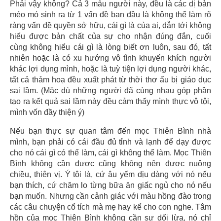
Phải vậy không? Cả 3 mẫu người này, đều là các dị bản
méo mó sinh ra từ 1 vấn đề ban đầu là không thể làm rõ
ràng vấn đề quyền sở hữu, cái gì là của ai, dẫn tới không
hiểu được bản chất của sự cho nhận đúng đắn, cuối
cùng không hiểu cái gì là lòng biết ơn luôn, sau đó, tất
nhiên hoặc là có xu hướng vô tình khuyến khích người
khác lợi dụng mình, hoặc là tuỳ tiện lợi dụng người khác,
tất cả thảm hoạ đều xuất phát từ thời thơ ấu bị giáo dục
sai lầm. (Mặc dù những người đã cùng nhau góp phần
tạo ra kết quả sai lầm này đều cảm thấy mình thực vô tội,
mình vốn đầy thiện ý)
Nếu bạn thực sự quan tâm đến mọc Thiên Bình nhà
mình, bạn phải có cái đầu đủ tỉnh và lạnh để dạy được
cho nó cái gì có thể làm, cái gì không thể làm. Mọc Thiên
Bình không cần được cũng không nên được nuông
chiều, thiên vị. Ý tôi là, cứ âu yếm dịu dàng với nó nếu
bạn thích, cứ chăm lo từng bữa ăn giấc ngủ cho nó nếu
bạn muốn. Nhưng cần cảnh giác với màu hồng đào trong
các câu chuyện cổ tích mà mẹ hay kể cho con nghe. Tâm
hồn của mọc Thiên Bình không cần sự dối lừa, nó chỉ