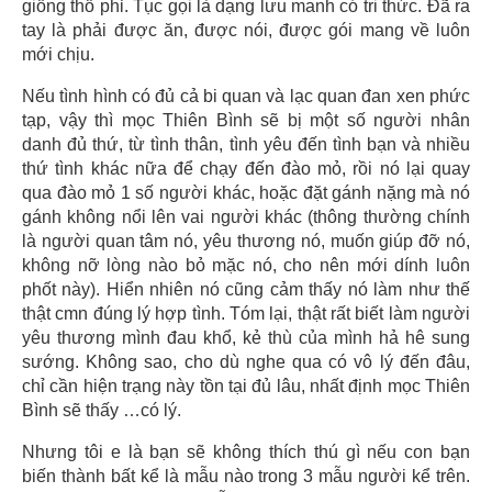
giống thổ phỉ. Tục gọi là dạng lưu manh có tri thức. Đã ra
tay là phải được ăn, được nói, được gói mang về luôn
mới chịu.
Nếu tình hình có đủ cả bi quan và lạc quan đan xen phức
tạp, vậy thì mọc Thiên Bình sẽ bị một số người nhân
danh đủ thứ, từ tình thân, tình yêu đến tình bạn và nhiều
thứ tình khác nữa để chạy đến đào mỏ, rồi nó lại quay
qua đào mỏ 1 số người khác, hoặc đặt gánh nặng mà nó
gánh không nổi lên vai người khác (thông thường chính
là người quan tâm nó, yêu thương nó, muốn giúp đỡ nó,
không nỡ lòng nào bỏ mặc nó, cho nên mới dính luôn
phốt này). Hiển nhiên nó cũng cảm thấy nó làm như thế
thật cmn đúng lý hợp tình. Tóm lại, thật rất biết làm người
yêu thương mình đau khổ, kẻ thù của mình hả hê sung
sướng. Không sao, cho dù nghe qua có vô lý đến đâu,
chỉ cần hiện trạng này tồn tại đủ lâu, nhất định mọc Thiên
Bình sẽ thấy …có lý.
Nhưng tôi e là bạn sẽ không thích thú gì nếu con bạn
biến thành bất kể là mẫu nào trong 3 mẫu người kể trên.