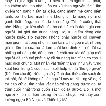
thầy”. (Tại vì người ta học 1 hiểu 10 nên nghĩ thế là phải)
Họ khiêm tốn, tao nhã, luôn cư xử theo nguyên tắc 1 lần
khiêm tốn bằng 4 lần tự kiêu, càng mạnh mẽ càng hiền
lành, bởi họ biết mạnh mẽ không chỉ là nâng nổi một
gánh thật nặng, mà còn là khả năng đặt nó xuống thật
nhẹ. Năng lực lớn nhất của họ có thể có là đánh giá con
người, lại giỏi tận dụng năng lực, ưu điểm riêng của
người khác. Họ thường không phải người có chuyên
môn giỏi nhất trong nhóm nhân tài mà họ góp mặt, nhưng
giá trị tồn tại của họ là làm chất keo dính kết nối tất cả
những tài năng đó, đồng thời là chất xúc tác để giúp mỗi
người đều có thể phát huy tối đa năng lực mình có cho 1
mục đích chung. Một nhân vật “thần thánh” như vậy từng
xuất hiện trong 1 cuốn sách self-help tên là “the go-giver”
(Kẻ dám cho đi). Nếu bạn có ý định đọc thử cuốn sách đó
thì thôi, tôi sẽ không nói tên người này ra. Nhưng về đại ý
thì bạn cứ đi tìm nhân vật nào xứng đáng được gọi là
trùm cuối nhất trong cuốn sách đó là được. Đó là một
người khiến tôi liên tưởng tới câu chuyện về thầy xem
tướng ngựa Bá Nhạc và Thiên Lý Mã.