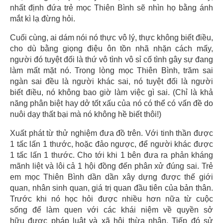
nhất định đứa trẻ mọc Thiên Bình sẽ nhìn họ bằng ánh
mắt kì lạ đừng hỏi.
Cuối cùng, ai dám nói nó thực vô lý, thực không biết điều,
cho dù bằng giọng điệu ôn tồn nhã nhặn cách mấy,
người đó tuyệt đối là thứ vô tình vô sỉ cố tình gây sự đang
làm mất mặt nó. Trong lòng mọc Thiên Bình, trăm sai
ngàn sai đều là người khác sai, nó tuyệt đối là người
biết điều, nó không bao giờ làm việc gì sai. (Chỉ là khả
năng phân biệt hay dở tốt xấu của nó có thể có vấn đề do
nuôi dạy thất bại mà nó không hề biết thôi!)
Xuất phát từ thử nghiệm đưa đồ trên. Với tinh thần được
1 tấc lấn 1 thước, hoặc đảo ngược, để người khác được
1 tấc lấn 1 thước. Cho tới khi 1 bên đưa ra phản kháng
mãnh liệt và lôi cả 1 hội đồng đến phân xử đúng sai. Trẻ
em mọc Thiên Bình dần dần xây dựng được thế giới
quan, nhân sinh quan, giá trị quan đầu tiên của bản thân.
Trước khi nó học hỏi được nhiều hơn nữa từ cuộc
sống để làm quen với các khái niệm về quyền sở
hữu được pháp luật và xã hội thừa nhận. Tiếp đó sử