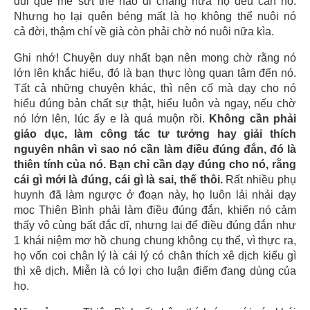
đui què mẻ sứt thế nào đi chăng nữa họ đều cần nó.
Nhưng họ lại quên béng mất là họ không thể nuôi nó
cả đời, thậm chí về già còn phải chờ nó nuôi nữa kìa.
Ghi nhớ! Chuyện duy nhất bạn nên mong chờ rằng nó
lớn lên khắc hiểu, đó là bạn thực lòng quan tâm đến nó.
Tất cả những chuyện khác, thì nên cố mà dạy cho nó
hiểu đúng bản chất sự thật, hiểu luôn và ngay, nếu chờ
nó lớn lên, lúc ấy e là quá muộn rồi.
Không cần phải
giáo dục, làm công tác tư tưởng hay giải thích
nguyên nhân vì sao nó cần làm điều đúng đắn, đó là
thiên tính của nó. Bạn chỉ cần dạy đúng cho nó, rằng
cái gì mới là đúng, cái gì là sai, thế thôi.
Rất nhiều phụ
huynh đã làm ngược ở đoạn này, họ luôn lải nhải dạy
mọc Thiên Bình phải làm điều đúng đắn, khiến nó cảm
thấy vô cùng bất đắc dĩ, nhưng lại để điều đúng đắn như
1 khái niệm mơ hồ chung chung không cụ thể, vì thực ra,
họ vốn coi chân lý là cái lý có chân thích xê dịch kiểu gì
thì xê dịch. Miễn là có lợi cho luận điểm đang dùng của
họ.