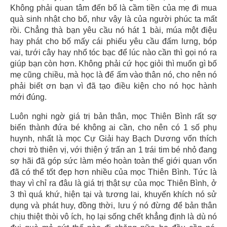
Không phải quan tâm đến bố là cầm tiền của mẹ đi mua
quà sinh nhật cho bố, như vậy là của người phúc ta mất
rồi. Chẳng thà bạn yêu cầu nó hát 1 bài, múa một điệu
hay phát cho bố mấy cái phiếu yêu cầu đấm lưng, bóp
vai, tưới cây hay nhổ tóc bạc để lúc nào cần thì gọi nó ra
giúp bạn còn hơn. Không phải cứ học giỏi thì muốn gì bố
mẹ cũng chiều, mà học là để ấm vào thân nó, cho nên nó
phải biết ơn bạn vì đã tạo điều kiện cho nó học hành
mới đúng.
Luôn nghi ngờ giá trị bản thân, mọc Thiên Bình rất sợ
biến thành đứa bé không ai cần, cho nên có 1 số phụ
huynh, nhất là mọc Cự Giải hay Bạch Dương vốn thích
chơi trò thiên vị, với thiện ý trấn an 1 trái tim bé nhỏ đang
sợ hãi đã góp sức làm méo hoàn toàn thế giới quan vốn
đã có thể tốt đẹp hơn nhiều của mọc Thiên Bình. Tức là
thay vì chỉ ra đâu là giá trị thật sự của mọc Thiên Bình, ở
3 thì quá khứ, hiện tại và tương lai, khuyến khích nó sử
dụng và phát huy, đồng thời, lưu ý nó đừng để bản thân
chịu thiệt thòi vô ích, họ lại sống chết khẳng định là dù nó