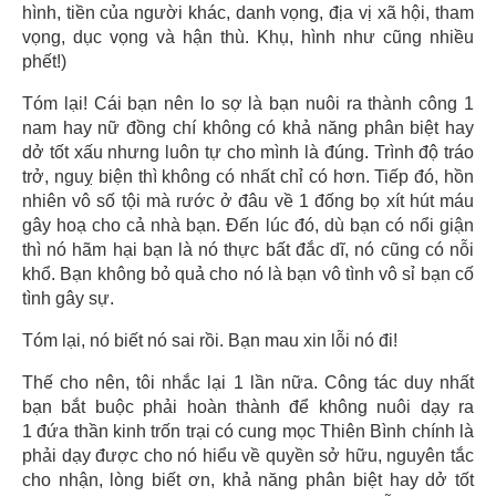
hình, tiền của người khác, danh vọng, địa vị xã hội, tham
vọng, dục vọng và hận thù. Khụ, hình như cũng nhiều
phết!)
Tóm lại! Cái bạn nên lo sợ là bạn nuôi ra thành công 1
nam hay nữ đồng chí không có khả năng phân biệt hay
dở tốt xấu nhưng luôn tự cho mình là đúng. Trình độ tráo
trở, nguỵ biện thì không có nhất chỉ có hơn. Tiếp đó, hồn
nhiên vô số tội mà rước ở đâu về 1 đống bọ xít hút máu
gây hoạ cho cả nhà bạn. Đến lúc đó, dù bạn có nổi giận
thì nó hãm hại bạn là nó thực bất đắc dĩ, nó cũng có nỗi
khổ. Bạn không bỏ quả cho nó là bạn vô tình vô sỉ bạn cố
tình gây sự.
Tóm lại, nó biết nó sai rồi. Bạn mau xin lỗi nó đi!
Thế cho nên, tôi nhắc lại 1 lần nữa. Công tác duy nhất
bạn bắt buộc phải hoàn thành để không nuôi dạy ra
1 đứa thần kinh trốn trại có cung mọc Thiên Bình chính là
phải dạy được cho nó hiểu về quyền sở hữu, nguyên tắc
cho nhận, lòng biết ơn, khả năng phân biệt hay dở tốt