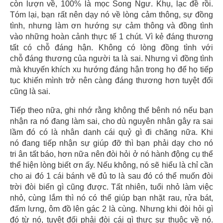
còn lượn về, 100% là mọc Song Ngư. Khụ, lạc đề rồi.
Tóm lại, bạn rất nên dạy nó về lòng cảm thông, sự đồng
tình, nhưng làm ơn hướng sự cảm thông và đồng tình
vào những hoàn cảnh thực tế 1 chút. Vì kẻ đáng thương
tất có chỗ đáng hận. Không có lòng đồng tình với
chỗ đáng thương của người ta là sai. Nhưng vì đồng tình
mà khuyến khích xu hướng đáng hận trong họ để họ tiếp
tục khiến mình trở nên càng đáng thương hơn tuyệt đối
cũng là sai.
Tiếp theo nữa, ghi nhớ rằng không thể bênh nó nếu bạn
nhận ra nó đang làm sai, cho dù nguyên nhân gây ra sai
lầm đó có là nhân danh cái quỷ gì đi chăng nữa. Khi
nó đang tiếp nhận sự giúp đỡ thì bạn phải dạy cho nó
tri ân tất báo, hơn nữa nên đòi hỏi ở nó hành động cụ thể
thể hiện lòng biết ơn ấy. Nếu không, nó sẽ hiểu là chỉ cần
cho ai đó 1 cái bánh vẽ đủ to là sau đó có thể muốn đòi
trời đòi biển gì cũng được. Tất nhiên, tuổi nhỏ làm việc
nhỏ, cùng lắm thì nó có thể giúp bạn nhặt rau, rửa bát,
đấm lưng, ôm đồ lên gác 2 là cùng. Nhưng khi đòi hỏi gì
đó từ nó, tuyệt đối phải đòi cái gì thực sự thuộc về nó.