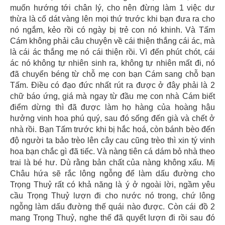
muốn hướng tới chân lý, cho nên đừng làm 1 việc dư
thừa là cố dát vàng lên mọi thứ trước khi bạn đưa ra cho
nó ngắm, kẻo rồi có ngày bị trẻ con nó khinh. Và Tấm
Cám không phải câu chuyện về cái thiện thắng cái ác, mà
là cái ác thắng mẹ nó cái thiện rồi. Vì đến phút chót, cái
ác nó không tự nhiên sinh ra, không tự nhiên mất đi, nó
đã chuyển béng từ chỗ mẹ con bạn Cám sang chỗ bạn
Tấm. Điều có đạo đức nhất rút ra được ở đây phải là 2
chữ báo ứng, giá mà ngay từ đầu mẹ con nhà Cám biết
điểm dừng thì đã được làm họ hàng của hoàng hậu
hưởng vinh hoa phú quý, sau đó sống đến già và chết ở
nhà rồi. Bạn Tấm trước khi bị hắc hoá, còn bánh bèo đến
độ người ta bảo trèo lên cây cau cũng trèo thì xin tý vinh
hoa bạn chắc gì đã tiếc. Và nàng tiên cá dám bỏ nhà theo
trai là bé hư. Dù rằng bản chất của nàng không xấu. Mị
Châu hứa sẽ rắc lông ngỗng để làm dấu đường cho
Trọng Thuỷ rất có khả năng là ý ở ngoài lời, ngầm yêu
cầu Trọng Thuỷ lượn đi cho nước nó trong, chứ lông
ngỗng làm dấu đường thế quái nào được. Còn cái đồ 2
mang Trọng Thuỷ, nghe thế đã quyết lượn đi rồi sau đó