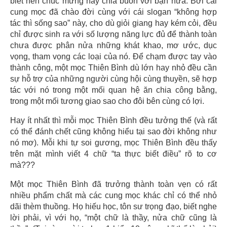
biết nên chúc mừng hay chia buồn với bạn nữa. Bởi cái
cung mọc đã chào đời cùng với cái slogan “không hợp
tác thì sống sao” này, cho dù giỏi giang hay kém cỏi, đều
chỉ được sinh ra với số lượng năng lực đủ để thành toàn
chưa được phân nửa những khát khao, mơ ước, dục
vọng, tham vọng các loại của nó. Để chạm được tay vào
thành công, một mọc Thiên Bình dù lớn hay nhỏ đều cần
sự hỗ trợ của những người cùng hội cùng thuyền, sẽ hợp
tác với nó trong một mối quan hệ ăn chia công bằng,
trong một mối tương giao sao cho đôi bên cùng có lợi.
Hay ít nhất thì mỗi mọc Thiên Bình đều tưởng thế (và rất
có thể đánh chết cũng không hiểu tại sao đời không như
nó mơ). Mỗi khi tự soi gương, mọc Thiên Bình đều thấy
trên mặt mình viết 4 chữ “ta thực biết điều” rõ to cơ
mà???
Một mọc Thiên Bình đã trưởng thành toàn vẹn có rất
nhiều phẩm chất mà các cung mọc khác chỉ có thể nhỏ
dãi thèm thuồng. Họ hiếu học, tôn sư trọng đạo, biết nghe
lời phải, vì với họ, “một chữ là thầy, nửa chữ cũng là