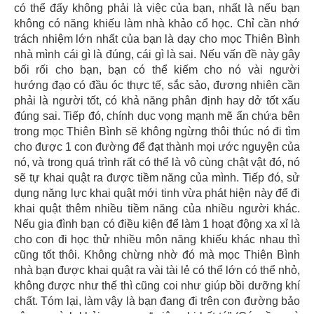
có thể đấy không phải là việc của bạn, nhất là nếu bạn
không có năng khiếu làm nhà khảo cổ học. Chỉ cần nhớ
trách nhiệm lớn nhất của bạn là dạy cho mọc Thiên Bình
nhà mình cái gì là đúng, cái gì là sai. Nếu vấn đề này gây
bối rối cho bạn, bạn có thể kiếm cho nó vài người
hướng đạo có đầu óc thực tế, sắc sảo, đương nhiên cần
phải là người tốt, có khả năng phân định hay dở tốt xấu
đúng sai. Tiếp đó, chính dục vọng mạnh mẽ ẩn chứa bên
trong mọc Thiên Bình sẽ không ngừng thôi thúc nó đi tìm
cho được 1 con đường để đạt thành mọi ước nguyện của
nó, và trong quá trình rất có thể là vô cùng chật vật đó, nó
sẽ tự khai quật ra được tiềm năng của mình. Tiếp đó, sử
dụng năng lực khai quật mới tinh vừa phát hiện này để đi
khai quật thêm nhiều tiềm năng của nhiều người khác.
Nếu gia đình bạn có điều kiện để làm 1 hoạt động xa xỉ là
cho con đi học thử nhiều môn năng khiếu khác nhau thì
cũng tốt thôi. Không chừng nhờ đó mà mọc Thiên Bình
nhà bạn được khai quật ra vài tài lẻ có thể lớn có thể nhỏ,
không được như thế thì cũng coi như giúp bồi dưỡng khí
chất. Tóm lại, làm vậy là bạn đang đi trên con đường bảo