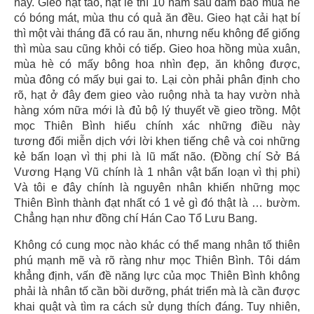
nấy. Gieo hạt táo, hạt lê thì 10 năm sau đảm bảo mùa hè
có bóng mát, mùa thu có quả ăn đều. Gieo hạt cải hạt bí
thì một vài tháng đã có rau ăn, nhưng nếu không để giống
thì mùa sau cũng khỏi có tiếp. Gieo hoa hồng mùa xuân,
mùa hè có mấy bông hoa nhìn đẹp, ăn không được,
mùa đông có mấy bụi gai to. Lại còn phải phân định cho
rõ, hạt ở đây đem gieo vào ruộng nhà ta hay vườn nhà
hàng xóm nữa mới là đủ bộ lý thuyết về gieo trồng. Một
mọc Thiên Bình hiểu chính xác những điều này
tương đối miễn dịch với lời khen tiếng chê và coi những
kẻ bấn loạn vì thị phi là lũ mất não. (Đồng chí Sở Bá
Vương Hạng Vũ chính là 1 nhân vật bấn loạn vì thị phi)
Và tôi e đây chính là nguyên nhân khiến những mọc
Thiên Bình thành đạt nhất có 1 vẻ gì đó thật là … bườm.
Chẳng hạn như đồng chí Hán Cao Tổ Lưu Bang.
Không có cung mọc nào khác có thể mang nhân tố thiên
phú mạnh mẽ và rõ ràng như mọc Thiên Bình. Tôi dám
khẳng định, vấn đề năng lực của mọc Thiên Bình không
phải là nhân tố cần bồi dưỡng, phát triển mà là cần được
khai quật và tìm ra cách sử dụng thích đáng. Tuy nhiên,