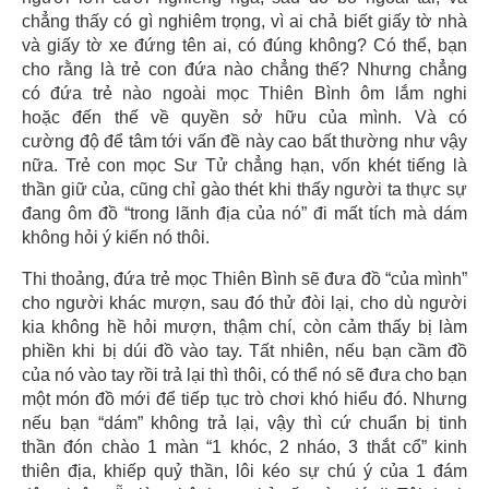
chẳng thấy có gì nghiêm trọng, vì ai chả biết giấy tờ nhà
và giấy tờ xe đứng tên ai, có đúng không? Có thể, bạn
cho rằng là trẻ con đứa nào chẳng thế? Nhưng chẳng
có đứa trẻ nào ngoài mọc Thiên Bình ôm lắm nghi
hoặc đến thế về quyền sở hữu của mình. Và có
cường độ để tâm tới vấn đề này cao bất thường như vậy
nữa. Trẻ con mọc Sư Tử chẳng hạn, vốn khét tiếng là
thần giữ của, cũng chỉ gào thét khi thấy người ta thực sự
đang ôm đồ “trong lãnh địa của nó” đi mất tích mà dám
không hỏi ý kiến nó thôi.
Thi thoảng, đứa trẻ mọc Thiên Bình sẽ đưa đồ “của mình”
cho người khác mượn, sau đó thử đòi lại, cho dù người
kia không hề hỏi mượn, thậm chí, còn cảm thấy bị làm
phiền khi bị dúi đồ vào tay. Tất nhiên, nếu bạn cầm đồ
của nó vào tay rồi trả lại thì thôi, có thể nó sẽ đưa cho bạn
một món đồ mới để tiếp tục trò chơi khó hiểu đó. Nhưng
nếu bạn “dám” không trả lại, vậy thì cứ chuẩn bị tinh
thần đón chào 1 màn “1 khóc, 2 nháo, 3 thắt cổ” kinh
thiên địa, khiếp quỷ thần, lôi kéo sự chú ý của 1 đám