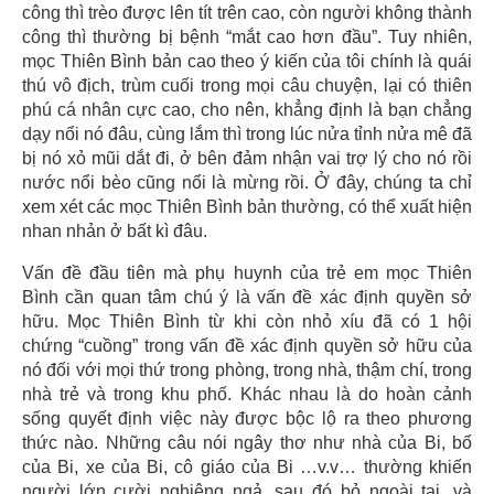
công thì trèo được lên tít trên cao, còn người không thành
công thì thường bị bệnh “mắt cao hơn đầu”. Tuy nhiên,
mọc Thiên Bình bản cao theo ý kiến của tôi chính là quái
thú vô địch, trùm cuối trong mọi câu chuyện, lại có thiên
phú cá nhân cực cao, cho nên, khẳng định là bạn chẳng
dạy nổi nó đâu, cùng lắm thì trong lúc nửa tỉnh nửa mê đã
bị nó xỏ mũi dắt đi, ở bên đảm nhận vai trợ lý cho nó rồi
nước nổi bèo cũng nổi là mừng rồi. Ở đây, chúng ta chỉ
xem xét các mọc Thiên Bình bản thường, có thể xuất hiện
nhan nhản ở bất kì đâu.
Vấn đề đầu tiên mà phụ huynh của trẻ em mọc Thiên
Bình cần quan tâm chú ý là vấn đề xác định quyền sở
hữu. Mọc Thiên Bình từ khi còn nhỏ xíu đã có 1 hội
chứng “cuồng” trong vấn đề xác định quyền sở hữu của
nó đối với mọi thứ trong phòng, trong nhà, thậm chí, trong
nhà trẻ và trong khu phố. Khác nhau là do hoàn cảnh
sống quyết định việc này được bộc lộ ra theo phương
thức nào. Những câu nói ngây thơ như nhà của Bi, bố
của Bi, xe của Bi, cô giáo của Bi …v.v… thường khiến
người lớn cười nghiêng ngả, sau đó bỏ ngoài tai, và