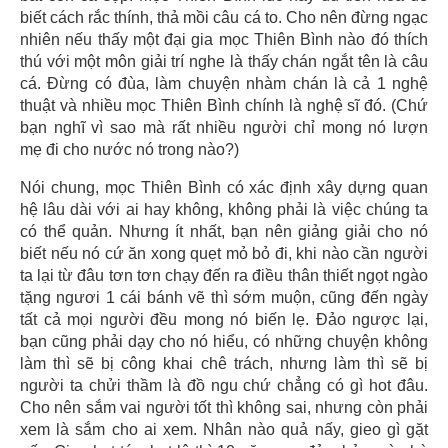
biết cách rắc thính, thả mồi câu cá to. Cho nên đừng ngạc
nhiên nếu thấy một đại gia mọc Thiên Bình nào đó thích
thú với một môn giải trí nghe là thấy chán ngắt tên là câu
cá. Đừng có đùa, làm chuyện nhàm chán là cả 1 nghệ
thuật và nhiều mọc Thiên Bình chính là nghệ sĩ đó. (Chứ
bạn nghĩ vì sao mà rất nhiều người chỉ mong nó lượn
mẹ đi cho nước nó trong nào?)
Nói chung, mọc Thiên Bình có xác định xây dựng quan
hệ lâu dài với ai hay không, không phải là việc chúng ta
có thể quản. Nhưng ít nhất, bạn nên giảng giải cho nó
biết nếu nó cứ ăn xong quẹt mỏ bỏ đi, khi nào cần người
ta lại từ đâu tơn tơn chạy đến ra điều thân thiết ngọt ngào
tặng ngươi 1 cái bánh vẽ thì sớm muộn, cũng đến ngày
tất cả mọi người đều mong nó biến lẹ. Đảo ngược lại,
bạn cũng phải dạy cho nó hiểu, có những chuyện không
làm thì sẽ bị công khai chê trách, nhưng làm thì sẽ bị
người ta chửi thầm là đồ ngu chứ chẳng có gì hot đâu.
Cho nên sắm vai người tốt thì không sai, nhưng còn phải
xem là sắm cho ai xem. Nhân nào quả nấy, gieo gì gặt