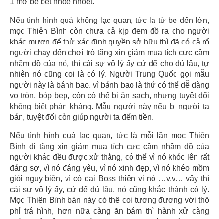
1 mớ be bét nhoe nhoét.
Nếu tình hình quá không lạc quan, tức là từ bé đến lớn,
mọc Thiên Bình còn chưa cả kịp đem đồ ra cho người
khác mượn để thử xác định quyền sở hữu thì đã có cả rổ
người chạy đến chơi trò tăng xin giảm mua tích cực cầm
nhầm đồ của nó, thì cái sự vô lý ấy cứ để cho đủ lâu, tự
nhiên nó cũng coi là có lý. Người Trung Quốc gọi mẫu
người này là bánh bao, vì bánh bao là thứ có thể dễ dàng
vo tròn, bóp bẹp, còn có thể bị ăn sạch, nhưng tuyệt đối
không biết phản kháng. Mẫu người này nếu bị người ta
bán, tuyệt đối còn giúp người ta đếm tiền.
Nếu tình hình quá lạc quan, tức là mỗi lần mọc Thiên
Bình đi tăng xin giảm mua tích cực cầm nhầm đồ của
người khác đều được xử thắng, có thể vì nó khóc lên rất
đáng sợ, vì nó đáng yêu, vì nó xinh đẹp, vì nó khéo mồm
giỏi nguỵ biện, vì có đại Boss thiên vị nó …v.v… vậy thì
cái sự vô lý ấy, cứ để đủ lâu, nó cũng khắc thành có lý.
Mọc Thiên Bình bản này có thể coi tương đương với thổ
phỉ trá hình, hơn nữa càng ăn bám thì hành xử càng