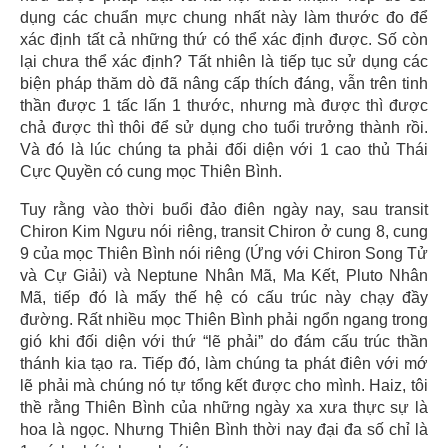
dụng các chuẩn mực chung nhất này làm thước đo để
xác định tất cả những thứ có thể xác định được. Số còn
lại chưa thể xác định? Tất nhiên là tiếp tục sử dụng các
biện pháp thăm dò đã nâng cấp thích đáng, vẫn trên tinh
thần được 1 tấc lấn 1 thước, nhưng mà được thì được
chả được thì thôi để sử dụng cho tuổi trưởng thành rồi.
Và đó là lúc chúng ta phải đối diện với 1 cao thủ Thái
Cực Quyền có cung mọc Thiên Bình.
Tuy rằng vào thời buổi đảo điên ngày nay, sau transit
Chiron Kim Ngưu nói riêng, transit Chiron ở cung 8, cung
9 của mọc Thiên Bình nói riêng (Ứng với Chiron Song Tử
và Cự Giải) và Neptune Nhân Mã, Ma Kết, Pluto Nhân
Mã, tiếp đó là mấy thế hệ có cấu trúc này chạy đầy
đường. Rất nhiều mọc Thiên Bình phải ngổn ngang trong
gió khi đối diện với thứ “lẽ phải” do đám cấu trúc thần
thánh kia tạo ra. Tiếp đó, làm chúng ta phát điên với mớ
lẽ phải mà chúng nó tự tổng kết được cho mình. Haiz, tôi
thề rằng Thiên Bình của những ngày xa xưa thực sự là
hoa là ngọc. Nhưng Thiên Bình thời nay đại đa số chỉ là