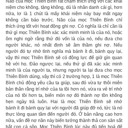
Não của mọc Thiên Bình rất chậm thích ứng với các khái
niệm cho không, tặng không, dù là nhân danh cái gì, hơn
nữa, lơ là 1 chút là mấy khái niệm này bay mất ngay
không cần báo trước. Não của mọc Thiên Bình chỉ
thích ứng tốt với hoạt động ghi nợ. Có nghĩa là chỉ cần là
thứ gì mọc Thiên Bình xác xác minh minh là của nó, hoặc
ôm nghi ngờ rằng thứ đó vốn là của nó, nếu đưa cho
người khác, nó nhất định sẽ âm thầm ghi nợ. Nếu
người đó tự nhớ tình nghĩa mà bánh ít đi, bánh quy lại,
vậy thì mọc Thiên Bình sẽ có động lực để giữ gìn quan
hệ với họ. Đảo ngược lại, nếu thứ gì đã xác xác minh
minh là của người ta, nhưng người ta lại đưa cho mọc
Thiên Bình dùng, vậy thì có 2 trường hợp, 1 là mọc Thiên
Bình chủ động yêu cầu ta giúp, sau đó vừa tự thôi miên
bản thân rằng trí nhớ của ta tồi hơn nó, vừa ra vẻ trí nhớ
của nó tồi hơn ta, biến món nợ đó thành nợ tồn không
hẹn ngày trả luôn. Hai là mọc Thiên Bình sẽ nhớ
bánh ít đi bánh quy lại với người đã giúp đỡ nó, tức là nó
thực lòng quan tâm đến người đó. Ở bản nâng cao hơn
nữa, vấn đề nợ nần này biến tướng thành thả con săn sắt
bắt con cá sộp. Mọc Thiên Bình lúc này đủ tiến hoá để