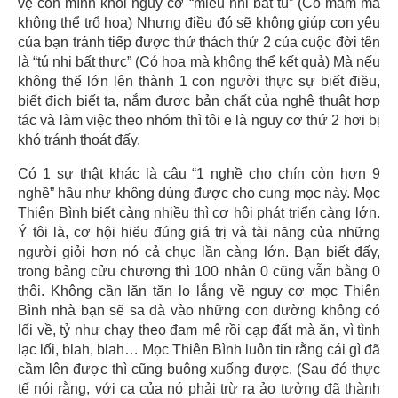
vệ con mình khỏi nguy cơ “miêu nhi bất tú” (Có mầm mà
không thể trổ hoa) Nhưng điều đó sẽ không giúp con yêu
của bạn tránh tiếp được thử thách thứ 2 của cuộc đời tên
là “tú nhi bất thực” (Có hoa mà không thể kết quả) Mà nếu
không thể lớn lên thành 1 con người thực sự biết điều,
biết địch biết ta, nắm được bản chất của nghệ thuật hợp
tác và làm việc theo nhóm thì tôi e là nguy cơ thứ 2 hơi bị
khó tránh thoát đấy.
Có 1 sự thật khác là câu “1 nghề cho chín còn hơn 9
nghề” hầu như không dùng được cho cung mọc này. Mọc
Thiên Bình biết càng nhiều thì cơ hội phát triển càng lớn.
Ý tôi là, cơ hội hiểu đúng giá trị và tài năng của những
người giỏi hơn nó cả chục lần càng lớn. Bạn biết đấy,
trong bảng cửu chương thì 100 nhân 0 cũng vẫn bằng 0
thôi. Không cần lăn tăn lo lắng về nguy cơ mọc Thiên
Bình nhà bạn sẽ sa đà vào những con đường không có
lối về, tỷ như chạy theo đam mê rồi cạp đất mà ăn, vì tình
lạc lối, blah, blah… Mọc Thiên Bình luôn tin rằng cái gì đã
cầm lên được thì cũng buông xuống được. (Sau đó thực
tế nói rằng, với ca của nó phải trừ ra ảo tưởng đã thành