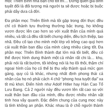
mọc Thiên Bình nhà bạn cho tốt thì… Đừng quên gia đình
tuyệt đối là đối tượng mà người ta sẽ được hoặc bị buộc
phải dây dưa cả đời.
Đa phần mọc Thiên Bình mà tôi gặp trong đời thực đều
chỉ có thành tựu thường thường bậc trung, họ không
vươn được lên cao hơn so với xuất thân của mình quá
nhiều, và tất cả đều rất biết chưng diện, đều lịch thiệp, tao
nhã. Đều cố tạo cho mình một lớp vỏ trông cao quý hơn
cái xuất thân ban đầu của mình càng nhiều càng tốt. Đa
phần mọc Thiên Bình thành đạt lớn mà tôi biết, đều có
thể được hình dung thành một cá nhân rất chi là… khụ,
phải nói là rất bườm, tôi không nói là họ lôi thôi, thậm chí
ngoại hình của họ có thể bị thu xếp thành quá mức gọn
gàng, quy củ là khác, nhưng nhất định phong thái cá
nhân của họ nó phải cách 4 chữ “phong hoa tuyệt đại” xa
tít mù khơi. Điển hình như Adolf Hitler hay Hán Cao Tổ
Lưu Bang. Cả 2 người này đều vươn lên rất cao so với
xuất thân ban đầu của mình, đều được nhiều nhân vật
tinh hoa vây quanh. Đặc điểm chung của cung mọc này
là tính không an phận. Khác nhau là ở chỗ người thành