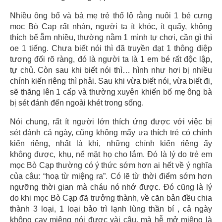
Nhiều ông bố và bà mẹ trẻ thổ lộ rằng nuôi 1 bé cưng
mọc Bò Cạp rất nhàn, người ta ít khóc, ít quấy, không
thích bế ẵm nhiều, thường nằm 1 mình tự chơi, cần gì thì
oe 1 tiếng. Chưa biết nói thì đã truyền đạt 1 thông điệp
tương đối rõ ràng, đó là người ta là 1 em bé rất độc lập,
tự chủ. Còn sau khi biết nói thì… hình như hơi bị nhiều
chính kiến riêng thì phải. Sau khi vừa biết nói, vừa biết đi,
sẽ thăng lên 1 cấp và thường xuyên khiến bố mẹ ông bà
bị sét đánh đến ngoài khét trong sống.
Nói chung, rất ít người lớn thích ứng được với việc bị
sét đánh cả ngày, cũng không mấy ưa thích trẻ có chính
kiến riêng, nhất là khi, những chính kiến riêng ấy
không được, khụ, nể mặt họ cho lắm. Đó là lý do trẻ em
mọc Bò Cạp thường có ý thức sớm hơn ai hết về ý nghĩa
của câu: “hoạ từ miệng ra”. Có lẽ từ thời điểm sớm hơn
ngưỡng thời gian mà cháu nó nhớ được. Đó cũng là lý
do khi mọc Bò Cạp đã trưởng thành, về căn bản đều chia
thành 3 loại, 1 loại bảo trì lạnh lùng thần bí , cả ngày
không cạy miệng nói được vài câu, mà hễ mở miệng là