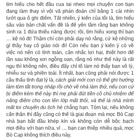
tìm hiểu cho hết đầu cua tai nheo mọi chuyện con bạn
đang làm thay vì vội vã phán đoán chỉ bằng 1 cái nhìn
lướt qua ô ghi điểm. Tất nhiên, ý kiến của tôi là, tìm hiểu
sâu vào bản chất vấn đề là để yên tâm rằng bạn không
sinh ra 1 đứa thiểu năng được rồi, tìm hiểu xong thì bạn
… kệ nó đi! Thậm chí còn phải dạy nó rằng, cứ kệ những
gì thầy hay cô giáo nói đi! Còn nếu bạn ý kiến ý cò về
việc nó nên có tính toán, cân nhắc lợi hại, thiệt hơn để
lần sau không xơi ngỗng oan, rằng nó như thế này là rất
ngu thì không nên, điều đấy chỉ tổ làm nó thấy bạn vô lý,
nhiễu sự và phiền toái. Ít nhất, bạn cũng phải nói được 1
câu thấu tình đạt lý là,
cách giải mới con có thể ghi hướng
làm tóm tắt trong nháp rồi chờ về nhà làm thử, nếu con cứ
bị điểm kém thế này thì mẹ phải đút tiền cô chủ nhiệm để
nâng điểm cho con lên lớp mất thôi, và thế là nhà mình
mất toi chuyến du lịch hè
chẳng hạn. Tóm lại, nếu không
cẩn thận thì đây cũng có thể là giai đoạn mà mọc Bò Cạp
nhà bạn bắt đầu khép kín và không còn dễ bộc bạch
mọi điều với bạn nữa, vì … bạn can thiệp nhiều quá, mọc
Bò Cạp không thích điều này.