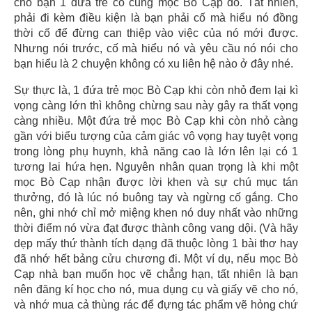
cho bạn 1 đứa trẻ có cung mọc Bò Cạp đó. Tất nhiên,
phải đi kèm điều kiện là bạn phải cố mà hiểu nó đồng
thời cố để đừng can thiệp vào việc của nó mới được.
Nhưng nói trước, cố mà hiểu nó và yêu cầu nó nói cho
bạn hiểu là 2 chuyện không có xu liên hệ nào ở đây nhé.
Sự thực là, 1 đứa trẻ mọc Bò Cạp khi còn nhỏ đem lại kì
vọng càng lớn thì không chừng sau này gây ra thất vọng
càng nhiều. Một đứa trẻ mọc Bò Cạp khi còn nhỏ càng
gần với biểu tượng của cảm giác vô vọng hay tuyệt vọng
trong lòng phụ huynh, khả năng cao là lớn lên lại có 1
tương lai hứa hẹn. Nguyên nhân quan trọng là khi một
mọc Bò Cạp nhận được lời khen và sự chú mục tán
thưởng, đó là lúc nó buông tay và ngừng cố gắng. Cho
nên, ghi nhớ chỉ mở miệng khen nó duy nhất vào những
thời điểm nó vừa đạt được thành công vang dội. (Và hãy
dẹp mấy thứ thành tích dạng đã thuộc lòng 1 bài thơ hay
đã nhớ hết bảng cửu chương đi. Một ví dụ, nếu mọc Bò
Cạp nhà bạn muốn học vẽ chẳng hạn, tất nhiên là bạn
nên đăng kí học cho nó, mua dụng cụ và giấy vẽ cho nó,
và nhớ mua cả thùng rác để đựng tác phẩm vẽ hỏng chứ