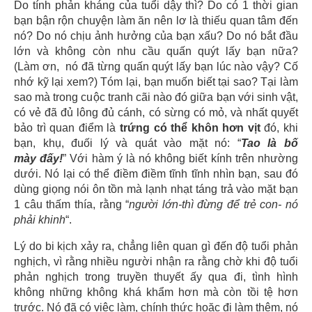
Do tính phản kháng của tuổi dậy thì? Do có 1 thời gian
bạn bận rộn chuyện làm ăn nên lơ là thiếu quan tâm đến
nó? Do nó chịu ảnh hưởng của bạn xấu? Do nó bắt đầu
lớn và không còn nhu cầu quấn quýt lấy bạn nữa?
(Làm ơn, nó đã từng quấn quýt lấy bạn lúc nào vậy? Cố
nhớ kỹ lại xem?) Tóm lại, bạn muốn biết tại sao? Tại làm
sao mà trong cuộc tranh cãi nào đó giữa bạn với sinh vật,
có vẻ đã đủ lông đủ cánh, có sừng có mỏ, và nhất quyết
bảo trì quan điểm là
trứng có thể khôn hơn vịt
đó, khi
bạn, khụ, đuối lý và quát vào mặt nó: “
Tao là bố
mày đấy!
” Với hàm ý là nó không biết kính trên nhường
dưới. Nó lại có thể điềm điềm tĩnh tĩnh nhìn bạn, sau đó
dùng giọng nói ôn tồn mà lạnh nhạt táng trả vào mặt bạn
1 câu thấm thía, rằng “
người lớn-thì đừng để trẻ con- nó
phải khinh
“.
Lý do bi kịch xảy ra, chẳng liên quan gì đến độ tuổi phản
nghịch, vì rằng nhiều người nhận ra rằng chờ khi độ tuổi
phản nghịch trong truyền thuyết ấy qua đi, tình hình
không những không khá khẩm hơn mà còn tồi tệ hơn
trước. Nó đã có việc làm, chính thức hoặc đi làm thêm, nó