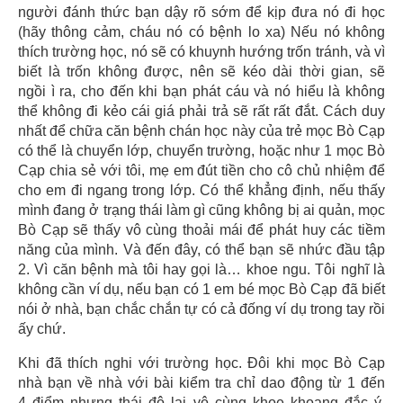
người đánh thức bạn dậy rõ sớm để kịp đưa nó đi học
(hãy thông cảm, cháu nó có bệnh lo xa) Nếu nó không
thích trường học, nó sẽ có khuynh hướng trốn tránh, và vì
biết là trốn không được, nên sẽ kéo dài thời gian, sẽ
ngồi ì ra, cho đến khi bạn phát cáu và nó hiểu là không
thể không đi kẻo cái giá phải trả sẽ rất rất đắt. Cách duy
nhất để chữa căn bệnh chán học này của trẻ mọc Bò Cạp
có thể là chuyển lớp, chuyển trường, hoặc như 1 mọc Bò
Cạp chia sẻ với tôi, mẹ em đút tiền cho cô chủ nhiệm để
cho em đi ngang trong lớp. Có thể khẳng định, nếu thấy
mình đang ở trạng thái làm gì cũng không bị ai quản, mọc
Bò Cạp sẽ thấy vô cùng thoải mái để phát huy các tiềm
năng của mình. Và đến đây, có thể bạn sẽ nhức đầu tập
2. Vì căn bệnh mà tôi hay gọi là… khoe ngu. Tôi nghĩ là
không cần ví dụ, nếu bạn có 1 em bé mọc Bò Cạp đã biết
nói ở nhà, bạn chắc chắn tự có cả đống ví dụ trong tay rồi
ấy chứ.
Khi đã thích nghi với trường học. Đôi khi mọc Bò Cạp
nhà bạn về nhà với bài kiểm tra chỉ dao động từ 1 đến
4 điểm nhưng thái độ lại vô cùng khoe khoang đắc ý.