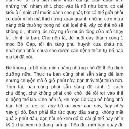
những thứ nhảm shit, chọc vào là nổ như bom, có cái
kiểu ù lì nhìn chỉ muốn oánh cho phát, bắt cả thế giới phải
co duỗi mình mà thích ứng xoay quanh những cơn mưa
nắng thất thường trong nó, đại loại thế, vậy có thể nó sẽ
không đi, nhưng lúc này người muốn tông cửa mà chạy
lại chính là bạn. Cho nên là, để nuôi dạy thành công 1
mọc Bò Cạp, tôi tin rằng phụ huynh của cháu nó,
nhất định phải chữa cho được căn bệnh thích tự bổ não
mà tôi đã nói.
Để không tự bổ não mình bằng những chủ đề thiếu dinh
dưỡng nữa. Thực ra bạn cũng phải sẵn sàng để làm
những chuyện mà ở giờ phút này, bạn thấy thật thừa hơi.
Tóm lại, bạn cũng phải sẵn sàng đề rảnh 1 cách
chủ động, chứ không phải chờ chờ, để rồi rơi vào thế
bị động thế kia. Cho nên là, khi mọc Bò Cạp bé bỏng nhà
bạn hét to,
mẹ ơi, hay bố ơi, xem con này, hay nhìn
này
gì đó. Bạn phải lập tức quay đầu sang, không mất
quá 2 phút đâu, bạn hỏi nó xem đó là cái gì thế hay nhìn
kỹ 1 chút xem nó đang làm gì. Tiếp đó, mời bạn quay đi,