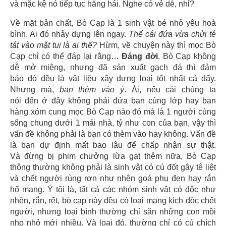
và mặc kệ nó tiếp tục hăng hái. Nghe có vẻ dễ, nhỉ?
Về mặt bản chất, Bò Cạp là 1 sinh vật bé nhỏ yêu hoà
bình. Ai đó nhảy dựng lên ngay.
Thế cái đứa vừa chửi té
tát vào mặt tui là ai thế?
Hừm, về chuyện này thì mọc Bò
Cạp chỉ có thể đáp lại rằng…
Đáng đời
. Bò Cạp không
dễ mở miệng, nhưng đã sản xuất gạch đá thì đảm
bảo đó đều là vật liệu xây dựng loại tốt nhất cả đấy.
Nhưng mà,
bạn thèm vào ý
. Ài, nếu cái chúng ta
nói đến ở đây không phải đứa bạn cùng lớp hay bạn
hàng xóm cung mọc Bò Cạp nào đó mà là 1 người cùng
sống chung dưới 1 mái nhà, tỷ như con của bạn, vậy thì
vấn đề không phải là bạn có thèm vào hay không. Vấn đề
là bạn dự định mất bao lâu để chấp nhận sự thật.
Và đừng bị phim chưởng lừa gạt thêm nữa, Bò Cạp
thông thường không phải là sinh vật có cú đốt gây tê liệt
và chết người rùng rợn như nhện goá phụ đen hay rắn
hổ mang. Ý tôi là, tất cả các nhóm sinh vật có độc như
nhện, rắn, rết, bò cạp này đều có loại mang kịch độc chết
người, nhưng loại bình thường chỉ săn những con mồi
nho nhỏ mới nhiều. Và loại đó, thường chỉ có cú chích