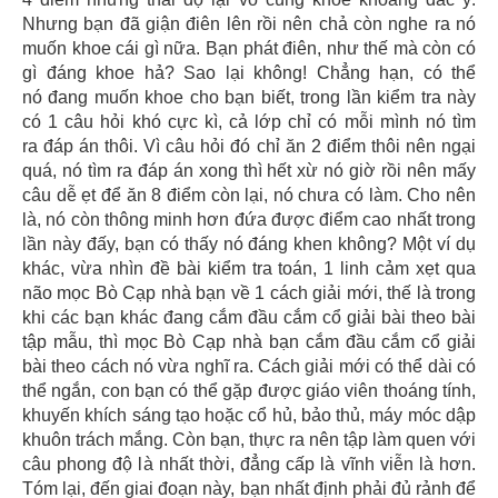
Nhưng bạn đã giận điên lên rồi nên chả còn nghe ra nó
muốn khoe cái gì nữa. Bạn phát điên, như thế mà còn có
gì đáng khoe hả? Sao lại không! Chẳng hạn, có thể
nó đang muốn khoe cho bạn biết, trong lần kiểm tra này
có 1 câu hỏi khó cực kì, cả lớp chỉ có mỗi mình nó tìm
ra đáp án thôi. Vì câu hỏi đó chỉ ăn 2 điểm thôi nên ngại
quá, nó tìm ra đáp án xong thì hết xừ nó giờ rồi nên mấy
câu dễ ẹt để ăn 8 điểm còn lại, nó chưa có làm. Cho nên
là, nó còn thông minh hơn đứa được điểm cao nhất trong
lần này đấy, bạn có thấy nó đáng khen không? Một ví dụ
khác, vừa nhìn đề bài kiểm tra toán, 1 linh cảm xẹt qua
não mọc Bò Cạp nhà bạn về 1 cách giải mới, thế là trong
khi các bạn khác đang cắm đầu cắm cổ giải bài theo bài
tập mẫu, thì mọc Bò Cạp nhà bạn cắm đầu cắm cổ giải
bài theo cách nó vừa nghĩ ra. Cách giải mới có thể dài có
thể ngắn, con bạn có thể gặp được giáo viên thoáng tính,
khuyến khích sáng tạo hoặc cổ hủ, bảo thủ, máy móc dập
khuôn trách mắng. Còn bạn, thực ra nên tập làm quen với
câu phong độ là nhất thời, đẳng cấp là vĩnh viễn là hơn.
Tóm lại, đến giai đoạn này, bạn nhất định phải đủ rảnh để