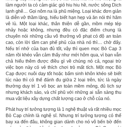
làm người ta có cảm giác gió hiu hiu hề, nước sông Dịch
lạnh ghê… Gọi nôm na là phũ miệng. Loại khác đơn giản
là diễn vở thầm lặng, hiểu biết hạn hẹp và ăn nói thì hãm
vê lù. Một loại khác, thân thiện dễ gần, mồm mép tép
nhảy hoặc không, nhưng đều có đặc điểm chung là
chuyên nói những câu vô thưởng vô phạt có độ an toàn
cao, còn lời tâm can phế phủ của nhà nó thì… chờ đấy.
Nếu trí nhớ của bạn đủ tốt, vậy thì quen mọc Bò Cạp 3
năm rồi khéo vẫn cảm thấy như mới hôm qua, vì bạn vẫn
chả hiểu thêm được điều gì về chúng nó cả, ngoại trừ
việc bọn này có vẻ thích chơi trò mất tích. Một mọc Bò
Cạp được nuôi dạy tốt hoặc bẩm sinh khôn khéo sẽ biết
lúc nào thì có thể đánh đu giữa 2 loại trên, tức là ngày
thường duy trì 1 vỏ bọc an toàn mềm mỏng, đủ lịch sự
nhưng khách sáo, và chỉ phũ với những ai sẵn sàng thu
mua vật liệu xây dựng chất lượng cao ở chỗ của nó.
Phát huy trí tưởng tượng là 1 nghệ thuật và rất nhiều mọc
Bò Cạp chính là nghệ sĩ. Nhưng trí tưởng tượng có thể
bay xa đến đâu, không gian dành cho nó vô bến bờ đến