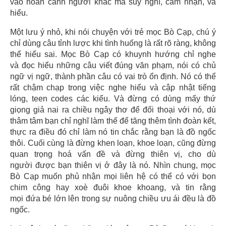
vào hoàn cảnh người khác mà suy nghĩ, cảm nhận, và
hiểu.
Một lưu ý nhỏ, khi nói chuyện với trẻ mọc Bò Cạp, chú ý
chỉ dùng câu tỉnh lược khi tình huống là rất rõ ràng, không
thể hiểu sai. Mọc Bò Cạp có khuynh hướng chỉ nghe
và đọc hiểu những câu viết đúng văn phạm, nói có chủ
ngữ vị ngữ, thành phần câu có vai trò ổn định. Nó có thể
rất chậm chạp trong việc nghe hiểu và cập nhật tiếng
lóng, teen codes các kiểu. Và đừng có dùng mấy thứ
giọng giả nai ra chiều ngây thơ để đối thoại với nó, dù
thâm tâm bạn chỉ nghĩ làm thế để tăng thêm tình đoàn kết,
thực ra điều đó chỉ làm nó tin chắc rằng bạn là đồ ngốc
thôi. Cuối cùng là đừng khen loạn, khoe loạn, cũng đừng
quan trọng hoá vấn đề và đừng thiên vị, cho dù
người được bạn thiên vị ở đây là nó. Nhìn chung, mọc
Bò Cạp muốn phủ nhận mọi liên hệ có thể có với bọn
chim công hay xoè đuôi khoe khoang, và tin rằng
mọi đứa bé lớn lên trong sự nuông chiều ưu ái đều là đồ
ngốc.