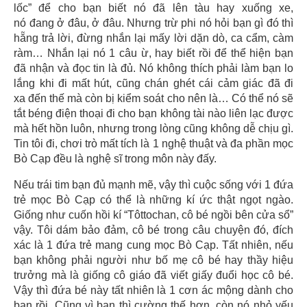
lốc” để cho bạn biết nó đã lên tàu hay xuống xe,
nó đang ở đâu, ở đâu. Nhưng trừ phi nó hỏi bạn gì đó thì
hẵng trả lời, đừng nhắn lại mấy lời dặn dò, ca cẩm, càm
ràm… Nhắn lại nó 1 câu ừ, hay biết rồi để thể hiện bạn
đã nhận và đọc tin là đủ. Nó không thích phải làm bạn lo
lắng khi đi mất hút, cũng chán ghét cái cảm giác đã đi
xa đến thế mà còn bị kiểm soát cho nên là… Có thể nó sẽ
tắt béng điện thoại đi cho bạn không tài nào liên lạc được
mà hết hồn luôn, nhưng trong lòng cũng không dễ chịu gì.
Tin tôi đi, chơi trò mất tích là 1 nghệ thuật và đa phần mọc
Bò Cạp đều là nghệ sĩ trong môn này đấy.
Nếu trái tim bạn đủ mạnh mẽ, vậy thì cuộc sống với 1 đứa
trẻ mọc Bò Cạp có thể là những kí ức thật ngọt ngào.
Giống như cuốn hồi kí “Tôttochan, cô bé ngồi bên cửa sổ”
vậy. Tôi dám bảo đảm, cô bé trong câu chuyện đó, đích
xác là 1 đứa trẻ mang cung mọc Bò Cạp. Tất nhiên, nếu
bạn không phải người như bố mẹ cô bé hay thầy hiệu
trưởng mà là giống cô giáo đã viết giấy đuổi học cô bé.
Vậy thì đứa bé này tất nhiên là 1 cơn ác mộng dành cho
bạn rồi. Cũng vì bạn thì cường thế hơn, còn nó nhỏ yếu