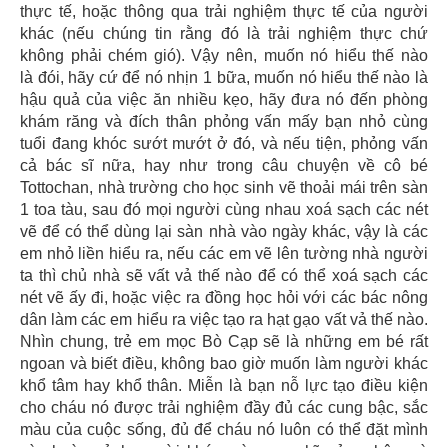
thực tế, hoặc thông qua trải nghiệm thực tế của người
khác (nếu chúng tin rằng đó là trải nghiệm thực chứ
không phải chém gió). Vậy nên, muốn nó hiểu thế nào
là đói, hãy cứ để nó nhịn 1 bữa, muốn nó hiểu thế nào là
hậu quả của việc ăn nhiều kẹo, hãy đưa nó đến phòng
khám răng và đích thân phỏng vấn mấy bạn nhỏ cùng
tuổi đang khóc sướt mướt ở đó, và nếu tiện, phỏng vấn
cả bác sĩ nữa, hay như trong câu chuyện về cô bé
Tottochan, nhà trường cho học sinh vẽ thoải mái trên sàn
1 toa tàu, sau đó mọi người cùng nhau xoá sạch các nét
vẽ để có thể dùng lại sàn nhà vào ngày khác, vậy là các
em nhỏ liền hiểu ra, nếu các em vẽ lên tường nhà người
ta thì chủ nhà sẽ vất vả thế nào để có thể xoá sạch các
nét vẽ ấy đi, hoặc việc ra đồng học hỏi với các bác nông
dân làm các em hiểu ra việc tạo ra hạt gạo vất vả thế nào.
Nhìn chung, trẻ em mọc Bò Cạp sẽ là những em bé rất
ngoan và biết điều, không bao giờ muốn làm người khác
khổ tâm hay khổ thân. Miễn là bạn nỗ lực tạo điều kiện
cho cháu nó được trải nghiệm đầy đủ các cung bậc, sắc
màu của cuộc sống, đủ để cháu nó luôn có thể đặt mình