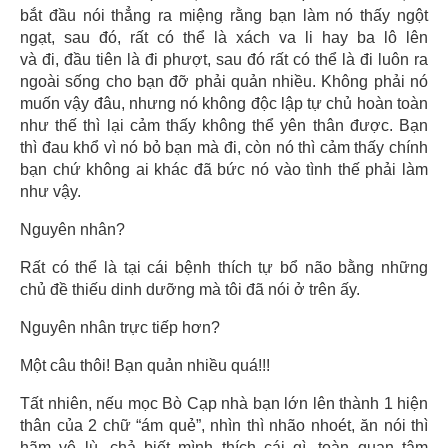
bắt đầu nói thẳng ra miệng rằng bạn làm nó thấy ngột
ngạt, sau đó, rất có thể là xách va li hay ba lô lên
và đi, đầu tiên là đi phượt, sau đó rất có thể là đi luôn ra
ngoài sống cho bạn đỡ phải quản nhiều. Không phải nó
muốn vậy đâu, nhưng nó không độc lập tự chủ hoàn toàn
như thế thì lại cảm thấy không thể yên thân được. Bạn
thì đau khổ vì nó bỏ bạn mà đi, còn nó thì cảm thấy chính
bạn chứ không ai khác đã bức nó vào tình thế phải làm
như vậy.
Nguyên nhân?
Rất có thể là tại cái bệnh thích tự bổ não bằng những
chủ đề thiếu dinh dưỡng mà tôi đã nói ở trên ấy.
Nguyên nhân trực tiếp hơn?
Một câu thôi! Bạn quản nhiều quá!!!
Tất nhiên, nếu mọc Bò Cạp nhà bạn lớn lên thành 1 hiện
thân của 2 chữ “ám quẻ”, nhìn thì nhão nhoét, ăn nói thì
hãm vê lù, chả biết mình thích cái gì, toàn quan tâm