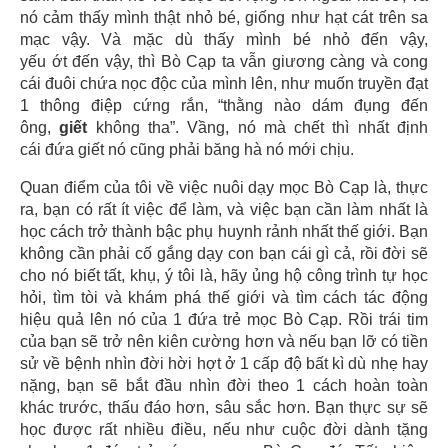
nó cảm thấy mình thật nhỏ bé, giống như hạt cát trên sa
mạc vậy. Và mặc dù thấy mình bé nhỏ đến vậy,
yếu ớt đến vậy, thì Bò Cạp ta vẫn giương càng và cong
cái đuôi chứa nọc độc của mình lên, như muốn truyền đạt
1 thông điệp cứng rắn, “thằng nào dám đụng đến
ông,
giết
không tha”. Vầng, nó mà chết thì nhất định
cái đứa giết nó cũng phải băng hà nó mới chịu.
Quan điểm của tôi về việc nuôi dạy mọc Bò Cạp là, thực
ra, bạn có rất ít việc để làm, và việc bạn cần làm nhất là
học cách trở thành bậc phụ huynh rảnh nhất thế giới. Bạn
không cần phải cố gắng dạy con bạn cái gì cả, rồi đời sẽ
cho nó biết tất, khụ, ý tôi là, hãy ủng hộ công trình tự học
hỏi, tìm tòi và khám phá thế giới và tìm cách tác động
hiệu quả lên nó của 1 đứa trẻ mọc Bò Cạp. Rồi trái tim
của bạn sẽ trở nên kiên cường hơn và nếu bạn lỡ có tiền
sử về bệnh nhìn đời hời hợt ở 1 cấp độ bất kì dù nhẹ hay
nặng, bạn sẽ bắt đầu nhìn đời theo 1 cách hoàn toàn
khác trước, thấu đáo hơn, sâu sắc hơn. Bạn thực sự sẽ
học được rất nhiều điều, nếu như cuộc đời dành tặng