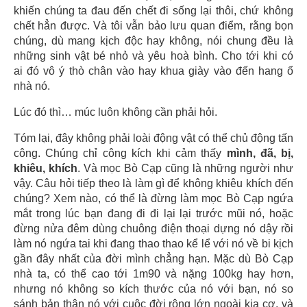
khiến chúng ta đau đến chết đi sống lại thôi, chứ không
chết hẳn được. Và tôi vẫn bảo lưu quan điểm, rằng bọn
chúng, dù mang kịch độc hay không, nói chung đều là
những sinh vật bé nhỏ và yêu hoà bình. Cho tới khi có
ai đó vô ý thò chân vào hay khua giày vào đến hang ổ
nhà nó.
Lúc đó thì… múc luôn không cần phải hỏi.
Tóm lại, đây không phải loài động vật có thể chủ động tấn
công. Chúng chỉ công kích khi cảm thấy
mình, đã, bị,
khiêu, khích
. Và mọc Bò Cạp cũng là những người như
vậy. Câu hỏi tiếp theo là làm gì để không khiêu khích đến
chúng? Xem nào, có thể là đừng làm mọc Bò Cạp ngứa
mắt trong lúc bạn đang đi đi lại lại trước mũi nó, hoặc
đừng nửa đêm dùng chuông điện thoại dựng nó dậy rồi
làm nó ngứa tai khi đang thao thao kể lể với nó về bi kịch
gần đây nhất của đời mình chẳng hạn. Mặc dù Bò Cạp
nhà ta, có thể cao tới 1m90 và nặng 100kg hay hơn,
nhưng nó không so kích thước của nó với bạn, nó so
sánh bản thân nó với cuộc đời rộng lớn ngoài kia cơ, và