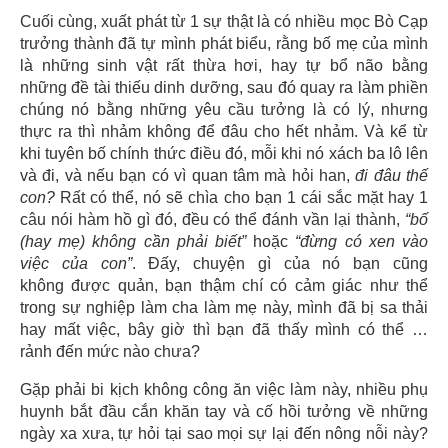
Cuối cùng, xuất phát từ 1 sự thật là có nhiều mọc Bò Cạp
trưởng thành đã tự mình phát biểu, rằng bố mẹ của mình
là những sinh vật rất thừa hơi, hay tự bổ não bằng
những đề tài thiếu dinh dưỡng, sau đó quay ra làm phiền
chúng nó bằng những yêu cầu tưởng là có lý, nhưng
thực ra thì nhảm không để đâu cho hết nhảm. Và kể từ
khi tuyên bố chính thức điều đó, mỗi khi nó xách ba lô lên
và đi, và nếu bạn có vì quan tâm mà hỏi han,
đi đâu thế
con?
Rất có thể, nó sẽ chìa cho bạn 1 cái sắc mặt hay 1
câu nói hàm hồ gì đó, đều có thể đánh vần lại thành,
“bố
(hay mẹ) không cần phải biết”
hoặc
“đừng có xen vào
việc của con”
. Đấy, chuyện gì của nó bạn cũng
không được quản, bạn thậm chí có cảm giác như thể
trong sự nghiệp làm cha làm mẹ này, mình đã bị sa thải
hay mất việc, bây giờ thì bạn đã thấy mình có thể …
rảnh đến mức nào chưa?
Gặp phải bi kịch không công ăn việc làm này, nhiều phụ
huynh bắt đầu cắn khăn tay và cố hồi tưởng về những
ngày xa xưa, tự hỏi tại sao mọi sự lại đến nông nỗi này?