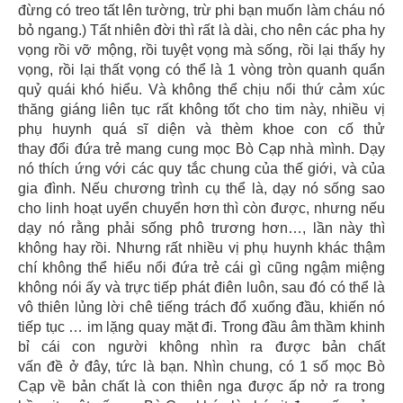
đừng có treo tất lên tường, trừ phi bạn muốn làm cháu nó
bỏ ngang.) Tất nhiên đời thì rất là dài, cho nên các pha hy
vọng rồi vỡ mộng, rồi tuyệt vọng mà sống, rồi lại thấy hy
vọng, rồi lại thất vọng có thể là 1 vòng tròn quanh quẩn
quỷ quái khó hiểu. Và không thể chịu nổi thứ cảm xúc
thăng giáng liên tục rất không tốt cho tim này, nhiều vị
phụ huynh quá sĩ diện và thèm khoe con cố thử
thay đổi đứa trẻ mang cung mọc Bò Cạp nhà mình. Dạy
nó thích ứng với các quy tắc chung của thế giới, và của
gia đình. Nếu chương trình cụ thể là, dạy nó sống sao
cho linh hoạt uyển chuyển hơn thì còn được, nhưng nếu
dạy nó rằng phải sống phô trương hơn…, lần này thì
không hay rồi. Nhưng rất nhiều vị phụ huynh khác thậm
chí không thể hiểu nổi đứa trẻ cái gì cũng ngậm miệng
không nói ấy và trực tiếp phát điên luôn, sau đó có thể là
vô thiên lủng lời chê tiếng trách đổ xuống đầu, khiến nó
tiếp tục … im lặng quay mặt đi. Trong đầu âm thầm khinh
bỉ cái con người không nhìn ra được bản chất
vấn đề ở đây, tức là bạn. Nhìn chung, có 1 số mọc Bò
Cạp về bản chất là con thiên nga được ấp nở ra trong