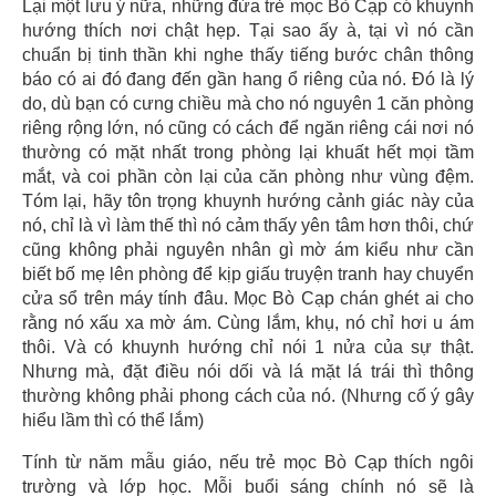
Lại một lưu ý nữa, những đứa trẻ mọc Bò Cạp có khuynh
hướng thích nơi chật hẹp. Tại sao ấy à, tại vì nó cần
chuẩn bị tinh thần khi nghe thấy tiếng bước chân thông
báo có ai đó đang đến gần hang ổ riêng của nó. Đó là lý
do, dù bạn có cưng chiều mà cho nó nguyên 1 căn phòng
riêng rộng lớn, nó cũng có cách để ngăn riêng cái nơi nó
thường có mặt nhất trong phòng lại khuất hết mọi tầm
mắt, và coi phần còn lại của căn phòng như vùng đệm.
Tóm lại, hãy tôn trọng khuynh hướng cảnh giác này của
nó, chỉ là vì làm thế thì nó cảm thấy yên tâm hơn thôi, chứ
cũng không phải nguyên nhân gì mờ ám kiểu như cần
biết bố mẹ lên phòng để kịp giấu truyện tranh hay chuyển
cửa sổ trên máy tính đâu. Mọc Bò Cạp chán ghét ai cho
rằng nó xấu xa mờ ám. Cùng lắm, khụ, nó chỉ hơi u ám
thôi. Và có khuynh hướng chỉ nói 1 nửa của sự thật.
Nhưng mà, đặt điều nói dối và lá mặt lá trái thì thông
thường không phải phong cách của nó. (Nhưng cố ý gây
hiểu lầm thì có thể lắm)
Tính từ năm mẫu giáo, nếu trẻ mọc Bò Cạp thích ngôi
trường và lớp học. Mỗi buổi sáng chính nó sẽ là