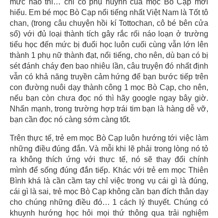
mức nào thì… chỉ có phụ huynh của mọc Bò Cạp mới
hiểu. Em bé mọc Bò Cạp nổi tiếng nhất Việt Nam là Tốt tô
chan, (trong câu chuyện hồi kí Tottochan, cô bé bên cửa
sổ) với đủ loại thành tích gây rắc rối náo loạn ở trường
tiểu học đến mức bị đuổi học luôn cuối cùng vẫn lớn lên
thành 1 phụ nữ thành đạt, nổi tiếng, cho nên, dù bạn có bị
sét đánh cháy đen bao nhiêu lần, câu truyện đó nhất định
vẫn có khả năng truyền cảm hứng để bạn bước tiếp trên
con đường nuôi dạy thành công 1 mọc Bò Cạp, cho nên,
nếu bạn còn chưa đọc nó thì hãy google ngay bây giờ.
Nhấn mạnh, trong trường hợp trái tim bạn là hàng dễ vỡ,
bạn cần đọc nó càng sớm càng tốt.
Trên thực tế, trẻ em mọc Bò Cạp luôn hướng tới việc làm
những điều đúng đắn. Và mỗi khi lẽ phải trong lòng nó tỏ
ra không thích ứng với thực tế, nó sẽ thay đổi chính
mình để sống đúng đắn tiếp. Khác với trẻ em mọc Thiên
Bình khá là cần cầm tay chỉ việc trong vụ cái gì là đúng,
cái gì là sai, trẻ mọc Bò Cạp không cần bạn đích thân dạy
cho chúng những điều đó… 1 cách lý thuyết. Chúng có
khuynh hướng học hỏi mọi thứ thông qua trải nghiệm