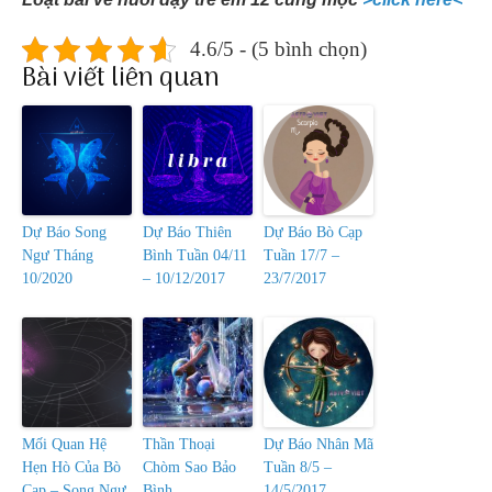
4.6/5 - (5 bình chọn)
Bài viết liên quan
Dự Báo Song
Dự Báo Thiên
Dự Báo Bò Cạp
Ngư Tháng
Bình Tuần 04/11
Tuần 17/7 –
10/2020
– 10/12/2017
23/7/2017
Mối Quan Hệ
Thần Thoại
Dự Báo Nhân Mã
Hẹn Hò Của Bò
Chòm Sao Bảo
Tuần 8/5 –
Cạp – Song Ngư
Bình
14/5/2017