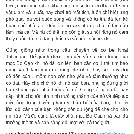
hơn, cuối cùng rất có khả năng nó sẽ lớn lên thành 1 sinh
vật u ám và u uất, hay chơi trò mất tích, luôn chỉ biết ứng
phó qua loa với cuộc sống và không có tự tin, đã lên kế
hoạch bỏ nhà ra đi đến lần thứ xxx nhưng chả có lần nào
làm thật cả. Và rất có thể, nó còn giật stt nói rằng nó cảm
thấy cuộc đời nó đang thối rữa và bốc mùi nữa kìa.
Cũng giống như trong câu chuyện về cô bé Nhật
Tottochan. Để giành được tình yêu và sự kính trọng của
mọc Bò Cạp khi nó đã lớn lên, bạn cần có 1 trái tim bao
dung và 1 tầm nhìn đủ rộng, để nhìn thấy sự thay đổi
sẽ đến của 1 mầm non còn nhỏ yếu và tầm thường như
cỏ dại. Hãy che chở nó khi nó cần bạn, nhưng đừng giới
hạn không gian phát triển của nó. Cũng có nghĩa là, hãy
cập nhật cho tốt tiến trình trưởng thành của nó và tiếp tục
nới lỏng từng bước phạm vi bảo hộ của bạn, cho tới
lúc, đôi cánh của bạn không còn đủ rộng để che chở cho
nó nữa. Và đó cũng là giây phút mọc Bò Cạp nhà bạn đã
trưởng thành và sẵn sàng đối mặt với cả thế giới.
Loạt bài về nuôi dạy trẻ em 12 cung mọc
>click here<