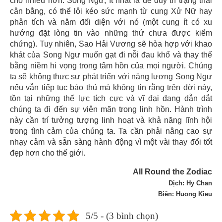
chỗ nhiều hơn. Song Ngư, ít nhất là để duy trì trạng thái
cân bằng, có thể lôi kéo sức mạnh từ cung Xử Nữ hay
phân tích và nằm đối diện với nó (một cung ít có xu
hướng đặt lòng tin vào những thứ chưa được kiểm
chứng). Tuy nhiên, Sao Hải Vương sẽ hòa hợp với khao
khát của Song Ngư muốn gạt đi nỗi đau khổ và thay thế
bằng niềm hi vọng trong tâm hồn của mọi người. Chúng
ta sẽ không thực sự phát triển với năng lượng Song Ngư
nếu vẫn tiếp tục bảo thủ mà không tin rằng trên đời này,
tồn tại những thế lực tích cực và vĩ đại đang dẫn dắt
chúng ta đi đến sự viên mãn trong linh hồn. Hành trình
này cần trí tưởng tượng linh hoạt và khả năng lĩnh hội
trong tình cảm của chúng ta. Ta cần phải nâng cao sự
nhạy cảm và sẵn sàng hành động vì một vài thay đổi tốt
đẹp hơn cho thế giới.
All Round the Zodiac
Dịch: Hy Chan
Biên: Huong Kieu
5/5 - (3 bình chọn)