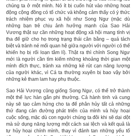
chúng ta ở một mình. Nó ít bị cuốn hút vào những hoạt
động cộng đồng có tổ chức và không cảm thấy có ý thức
trách nhiệm phục vụ xã hội như Song Ngư (mặc dù
những bạn trẻ chịu ảnh hưởng mạnh của Sao Hải
Vương thật sự cần những hoạt động xã hội mang tính vị
tha để giữ cho họ trong trạng thái cân bằng – quá tách
biệt và tránh né mối quan hệ giữa người với người có thể
khiến họ bị rối loạn tâm lí). Thật ra thì chính Song Ngư
mới là người cần tìm kiếm những khoảng thời gian một
mình đích thực, tránh xa những kẻ rút cạn năng lượng
của người khác, vì Cá ta thường xuyên bị bao vậy bởi
những kẻ tham lam hay phụ thuộc.
Sao Hải Vương cũng giống Song Ngư, có thể trở thành
một thế lực hàn gắn phi thường. Cả hành tinh và cung
này sẽ tạo cảm hứng cho ta để phân hủy tất cả những
thứ đang cản đường phát triển của mình và hủy hoại
cuộc sống, mặc dù con người chúng ta đôi khi sẽ dại dột
mà sử dụng năng lượng một cách sai lệch và kết quả là
tự hủy hoại chính mình, thay vì đánh tan những yếu tố