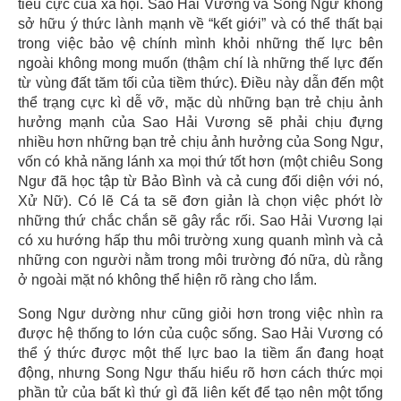
tiêu cực của xã hội. Sao Hải Vương và Song Ngư không
sở hữu ý thức lành mạnh về “kết giới” và có thể thất bại
trong việc bảo vệ chính mình khỏi những thế lực bên
ngoài không mong muốn (thậm chí là những thế lực đến
từ vùng đất tăm tối của tiềm thức). Điều này dẫn đến một
thể trạng cực kì dễ vỡ, mặc dù những bạn trẻ chịu ảnh
hưởng mạnh của Sao Hải Vương sẽ phải chịu đựng
nhiều hơn những bạn trẻ chịu ảnh hưởng của Song Ngư,
vốn có khả năng lánh xa mọi thứ tốt hơn (một chiêu Song
Ngư đã học tập từ Bảo Bình và cả cung đối diện với nó,
Xử Nữ). Có lẽ Cá ta sẽ đơn giản là chọn việc phớt lờ
những thứ chắc chắn sẽ gây rắc rối. Sao Hải Vương lại
có xu hướng hấp thu môi trường xung quanh mình và cả
những con người nằm trong môi trường đó nữa, dù rằng
ở ngoài mặt nó không thể hiện rõ ràng cho lắm.
Song Ngư dường như cũng giỏi hơn trong việc nhìn ra
được hệ thống to lớn của cuộc sống. Sao Hải Vương có
thể ý thức được một thế lực bao la tiềm ẩn đang hoạt
động, nhưng Song Ngư thấu hiểu rõ hơn cách thức mọi
phần tử của bất kì thứ gì đã liên kết để tạo nên một tổng