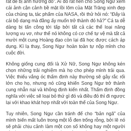
rất dễ bị ảnh hưởng đó”. Ai đó rất nên cho Song Ngư xem
cái ảnh cận cảnh bề mặt lồi lõm của Mặt Trăng xinh đẹp
của chúng ta, tác phẩm của NASA, rồi thử hỏi nó: “
Đây
là
cái bộ dạng mà đằng ấy muốn trở thành đó hả?” Cá ta dễ
dàng bị tấn công tới tấp bởi tất cả các thể loại năng
lượng vu vơ, như thể nó không có cơ chế tự vệ mà tất cả
mười một cung Hoàng đạo còn lại đã học được cách áp
dụng. Kì lạ thay, Song Ngư hoàn toàn tự nộp mình cho
cuộc đời.
Không giống cung đối là Xử Nữ, Song Ngư không kén
chọn những trải nghiệm mà họ cho phép mình trải qua.
Việc thiếu vắng óc thẩm định này thường sẽ gây rắc rối
lớn cho họ, nhưng nó cũng khiến Song Ngư trở thành
cung nhẫn nại và không định kiến nhất. Thẩm định đồng
nghĩa với việc sẽ loại bỏ thứ gì đó và điều đó thì đi ngược
lại với khao khát hợp nhất với toàn thể của Song Ngư.
Tuy nhiên, Song Ngư cần tránh để cho “bản ngã” của
mình biến mất luôn trong một lỗ đen trống rỗng, bởi lẽ nó
sẽ phải chịu cảnh làm một con số không hay một người