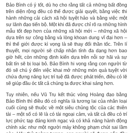
Bảo Bình có ý tốt, dù họ cho rằng tất cả những bất đồng
trên diện rộng đều có thể được giải quyết, bằng việc thi
hành những cải cách xã hội tuyệt hảo và bằng việc một
sự lãnh đạo tiến bộ. Một khi đã được chỉ rõ ra những hình
mẫu tốt đẹp hơn của những xã hội mới – những xã hội
dựa trên sự công bằng và lòng khoan dung vĩ đại hơn –
thì thế giới được kì vọng là sẽ thay đổi thần tốc. Trên lí
thuyết, mọi người sẽ chấp nhận tính đa dạng hơn bao
giờ hết, còn những định kiến dựa trên nỗi sợ hãi và sự
bất tín sẽ bị loại bỏ. Bảo Bình hi vọng rằng con người từ
đó sẽ chú ý đến việc khai mở những món quà tuyệt vời
chứa đựng năng lực trí tuệ đã được phát triển, điều có lẽ
sẽ giúp đầu óc tất cả chúng ta được khai sáng hơn.
Tuy nhiên, nếu Vũ Trụ kết thúc vòng Hoàng đạo bằng
Bảo Bình thì điều đó có nghĩa là tương lai của nhân loại
cuối cùng sẽ thuộc về một siêu chủng tộc của các thiên
tài – một số có lẽ là có tài ngoại cảm, và tất cả đều có trí
lực phức tạp đáng kinh ngạc và có khả năng hành động
chính xác như một người máy không phạm chút sai lầm