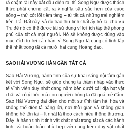
rã chậm rãi này bắt đầu diễn ra, thì Song Ngư được thách
thức phải chưng cất ra ý nghĩa sâu sắc hơn của cuộc
sống – thứ cốt lõi tiềm tàng – từ tất cả những trải nghiệm
trên Trái Đất này, và rồi trao thứ tinh chất ấy trở lại cho Vũ
Trụ để nó có thể được tái sử dụng vì lợi ích tập thể phong
phú của tất cả mọi người. Nó sẽ không được dùng vào
mục đích tư lợi cá nhân, vì Song Ngư là cung có tính tập
thể nhất trong tất cả mười hai cung Hoàng đạo.
SAO HẢI VƯƠNG HÀN GẮN TẤT CẢ
Sao Hải Vương, hành tinh của sự khai sáng nội tâm gắn
kết với Song Ngư, sẽ giúp chúng ta thâm nhập vào thực
tế vĩnh viễn duy nhất đang nằm bên dưới cái địa hạt vật
chất và có ý thức mà con người chúng ta đã quá mê đắm.
Sao Hải Vương đại diện cho một sự tĩnh tâm hài hòa và
không thể diễn tả bằng lời, nơi thời gian và không gian
không hề tồn tại – ít nhất là theo cách hiểu thông thường.
Đây là hành tinh ít tính vật chất nhất trong tất cả các hành
tinh, và hoàn toàn phù hợp với cung kém duy vật nhất