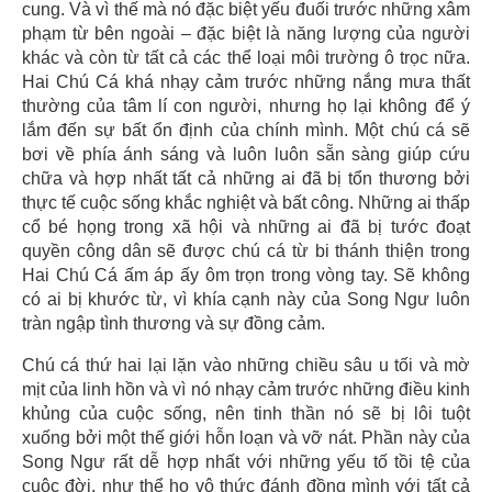
cung. Và vì thế mà nó đặc biệt yếu đuối trước những xâm
phạm từ bên ngoài – đặc biệt là năng lượng của người
khác và còn từ tất cả các thể loại môi trường ô trọc nữa.
Hai Chú Cá khá nhạy cảm trước những nắng mưa thất
thường của tâm lí con người, nhưng họ lại không để ý
lắm đến sự bất ổn định của chính mình. Một chú cá sẽ
bơi về phía ánh sáng và luôn luôn sẵn sàng giúp cứu
chữa và hợp nhất tất cả những ai đã bị tổn thương bởi
thực tế cuộc sống khắc nghiệt và bất công. Những ai thấp
cổ bé họng trong xã hội và những ai đã bị tước đoạt
quyền công dân sẽ được chú cá từ bi thánh thiện trong
Hai Chú Cá ấm áp ấy ôm trọn trong vòng tay. Sẽ không
có ai bị khước từ, vì khía cạnh này của Song Ngư luôn
tràn ngập tình thương và sự đồng cảm.
Chú cá thứ hai lại lặn vào những chiều sâu u tối và mờ
mịt của linh hồn và vì nó nhạy cảm trước những điều kinh
khủng của cuộc sống, nên tinh thần nó sẽ bị lôi tuột
xuống bởi một thế giới hỗn loạn và vỡ nát. Phần này của
Song Ngư rất dễ hợp nhất với những yếu tố tồi tệ của
cuộc đời, như thể họ vô thức đánh đồng mình với tất cả