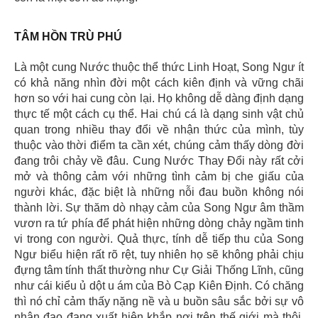
TÂM HỒN TRÙ PHÚ
Là một cung Nước thuộc thể thức Linh Hoạt, Song Ngư ít
có khả năng nhìn đời một cách kiên định và vững chãi
hơn so với hai cung còn lại. Họ không dễ dàng định dạng
thực tế một cách cụ thể. Hai chú cá là dạng sinh vật chủ
quan trong nhiều thay đổi về nhận thức của mình, tùy
thuộc vào thời điểm ta cần xét, chúng cảm thấy dòng đời
đang trôi chảy về đâu. Cung Nước Thay Đổi này rất cởi
mở và thông cảm với những tình cảm bị che giấu của
người khác, đặc biệt là những nỗi đau buồn không nói
thành lời. Sự thăm dò nhạy cảm của Song Ngư âm thầm
vươn ra tứ phía để phát hiện những dòng chảy ngầm tinh
vi trong con người. Quả thực, tính dễ tiếp thu của Song
Ngư biểu hiện rất rõ rệt, tuy nhiên họ sẽ không phải chịu
đựng tâm tính thất thường như Cự Giải Thống Lĩnh, cũng
như cái kiểu ủ dột u ám của Bò Cạp Kiên Định. Có chăng
thì nó chỉ cảm thấy nặng nề và u buồn sâu sắc bởi sự vô
nhân đạo đang xuất hiện khắp nơi trên thế giới mà thôi.