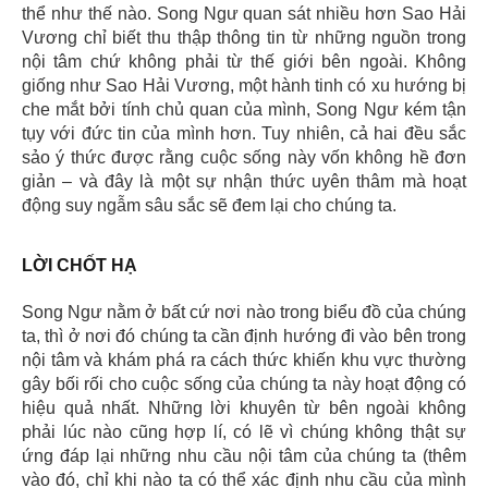
thể như thế nào. Song Ngư quan sát nhiều hơn Sao Hải
Vương chỉ biết thu thập thông tin từ những nguồn trong
nội tâm chứ không phải từ thế giới bên ngoài. Không
giống như Sao Hải Vương, một hành tinh có xu hướng bị
che mắt bởi tính chủ quan của mình, Song Ngư kém tận
tụy với đức tin của mình hơn. Tuy nhiên, cả hai đều sắc
sảo ý thức được rằng cuộc sống này vốn không hề đơn
giản – và đây là một sự nhận thức uyên thâm mà hoạt
động suy ngẫm sâu sắc sẽ đem lại cho chúng ta.
LỜI CHỐT HẠ
Song Ngư nằm ở bất cứ nơi nào trong biểu đồ của chúng
ta, thì ở nơi đó chúng ta cần định hướng đi vào bên trong
nội tâm và khám phá ra cách thức khiến khu vực thường
gây bối rối cho cuộc sống của chúng ta này hoạt động có
hiệu quả nhất. Những lời khuyên từ bên ngoài không
phải lúc nào cũng hợp lí, có lẽ vì chúng không thật sự
ứng đáp lại những nhu cầu nội tâm của chúng ta (thêm
vào đó, chỉ khi nào ta có thể xác định nhu cầu của mình