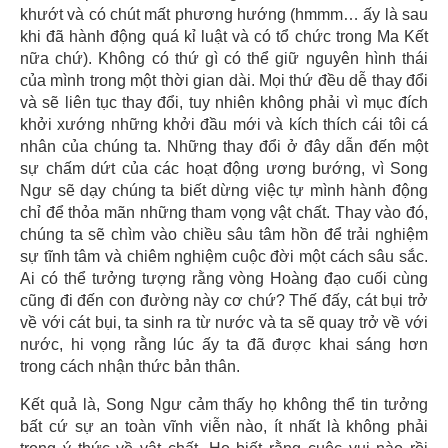
khướt và có chút mất phương hướng (hmmm… ấy là sau
khi đã hành động quá kỉ luật và có tổ chức trong Ma Kết
nữa chứ). Không có thứ gì có thể giữ nguyên hình thái
của mình trong một thời gian dài. Mọi thứ đều dễ thay đổi
và sẽ liên tục thay đổi, tuy nhiên không phải vì mục đích
khởi xướng những khởi đầu mới và kích thích cái tôi cá
nhân của chúng ta. Những thay đổi ở đây dẫn đến một
sự chấm dứt của các hoạt động ương bướng, vì Song
Ngư sẽ dạy chúng ta biết dừng việc tự mình hành động
chỉ để thỏa mãn những tham vọng vật chất. Thay vào đó,
chúng ta sẽ chìm vào chiều sâu tâm hồn để trải nghiệm
sự tĩnh tâm và chiêm nghiệm cuộc đời một cách sâu sắc.
Ai có thể tưởng tượng rằng vòng Hoàng đạo cuối cùng
cũng đi đến con đường này cơ chứ? Thế đấy, cát bụi trở
về với cát bụi, ta sinh ra từ nước và ta sẽ quay trở về với
nước, hi vọng rằng lúc ấy ta đã được khai sáng hơn
trong cách nhận thức bản thân.
Kết quả là, Song Ngư cảm thấy họ không thể tin tưởng
bất cứ sự an toàn vĩnh viễn nào, ít nhất là không phải