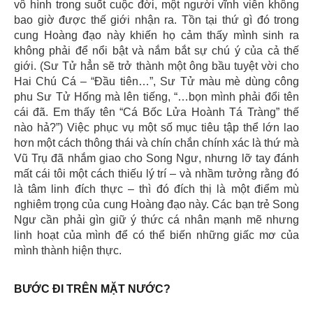
vô hình trong suốt cuộc đời, một người vĩnh viễn không
bao giờ được thế giới nhận ra. Tồn tại thứ gì đó trong
cung Hoàng đạo này khiến họ cảm thấy mình sinh ra
không phải để nổi bật và nắm bắt sự chú ý của cả thế
giới. (Sư Tử hẳn sẽ trở thành một ông bầu tuyệt vời cho
Hai Chú Cá – “Đầu tiên…”, Sư Tử màu mè dùng công
phu Sư Tử Hống mà lên tiếng, “…bọn mình phải đổi tên
cái đã. Em thấy tên “Cá Bốc Lửa Hoành Tá Tràng” thế
nào hả?”) Việc phục vụ một số mục tiêu tập thể lớn lao
hơn một cách thông thái và chín chắn chính xác là thứ mà
Vũ Trụ đã nhắm giao cho Song Ngư, nhưng lỡ tay đánh
mất cái tôi một cách thiếu lý trí – và nhầm tưởng rằng đó
là tâm linh đích thực – thì đó đích thị là một điểm mù
nghiêm trọng của cung Hoàng đạo này. Các bạn trẻ Song
Ngư cần phải gìn giữ ý thức cá nhân mạnh mẽ nhưng
linh hoạt của mình để có thể biến những giấc mơ của
mình thành hiện thực.
BƯỚC ĐI TRÊN MẶT NƯỚC?