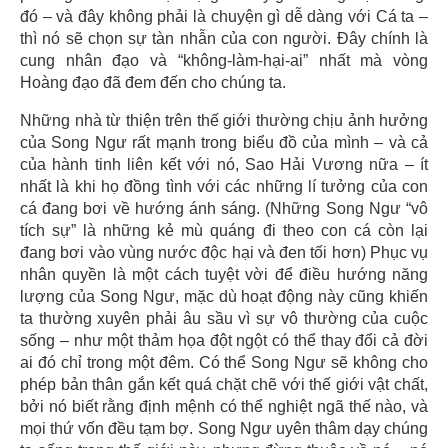
đó – và đây không phải là chuyện gì dễ dàng với Cá ta –
thì nó sẽ chọn sự tàn nhẫn của con người. Đây chính là
cung nhân đạo và “không-làm-hại-ai” nhất mà vòng
Hoàng đạo đã đem đến cho chúng ta.
Những nhà từ thiện trên thế giới thường chịu ảnh hưởng
của Song Ngư rất mạnh trong biểu đồ của mình – và cả
của hành tinh liên kết với nó, Sao Hải Vương nữa – ít
nhất là khi họ đồng tình với các những lí tưởng của con
cá đang bơi về hướng ánh sáng. (Những Song Ngư “vô
tích sự” là những kẻ mù quáng đi theo con cá còn lại
đang bơi vào vùng nước độc hại và đen tối hơn) Phục vụ
nhân quyền là một cách tuyệt vời để điều hướng năng
lượng của Song Ngư, mặc dù hoạt động này cũng khiến
ta thường xuyên phải âu sầu vì sự vô thường của cuộc
sống – như một thảm họa đột ngột có thể thay đổi cả đời
ai đó chỉ trong một đêm. Có thể Song Ngư sẽ không cho
phép bản thân gắn kết quá chặt chẽ với thế giới vật chất,
bởi nó biết rằng định mệnh có thể nghiệt ngã thế nào, và
mọi thứ vốn đều tạm bợ. Song Ngư uyên thâm dạy chúng