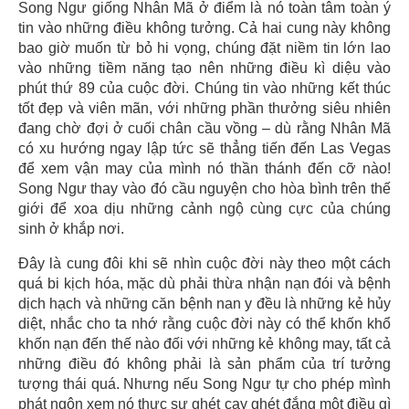
Song Ngư giống Nhân Mã ở điểm là nó toàn tâm toàn ý
tin vào những điều không tưởng. Cả hai cung này không
bao giờ muốn từ bỏ hi vọng, chúng đặt niềm tin lớn lao
vào những tiềm năng tạo nên những điều kì diệu vào
phút thứ 89 của cuộc đời. Chúng tin vào những kết thúc
tốt đẹp và viên mãn, với những phần thưởng siêu nhiên
đang chờ đợi ở cuối chân cầu vồng – dù rằng Nhân Mã
có xu hướng ngay lập tức sẽ thẳng tiến đến Las Vegas
để xem vận may của mình nó thần thánh đến cỡ nào!
Song Ngư thay vào đó cầu nguyện cho hòa bình trên thế
giới để xoa dịu những cảnh ngộ cùng cực của chúng
sinh ở khắp nơi.
Đây là cung đôi khi sẽ nhìn cuộc đời này theo một cách
quá bi kịch hóa, mặc dù phải thừa nhận nạn đói và bệnh
dịch hạch và những căn bệnh nan y đều là những kẻ hủy
diệt, nhắc cho ta nhớ rằng cuộc đời này có thể khốn khổ
khốn nạn đến thế nào đối với những kẻ không may, tất cả
những điều đó không phải là sản phẩm của trí tưởng
tượng thái quá. Nhưng nếu Song Ngư tự cho phép mình
phát ngôn xem nó thực sự ghét cay ghét đắng một điều gì