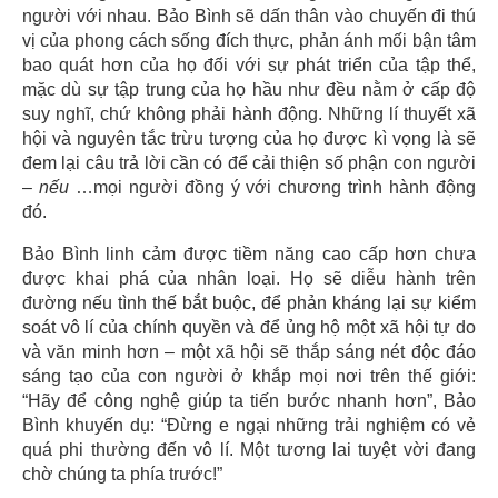
người với nhau. Bảo Bình sẽ dấn thân vào chuyến đi thú
vị của phong cách sống đích thực, phản ánh mối bận tâm
bao quát hơn của họ đối với sự phát triển của tập thể,
mặc dù sự tập trung của họ hầu như đều nằm ở cấp độ
suy nghĩ, chứ không phải hành động. Những lí thuyết xã
hội và nguyên tắc trừu tượng của họ được kì vọng là sẽ
đem lại câu trả lời cần có để cải thiện số phận con người
–
nếu
…mọi người đồng ý với chương trình hành động
đó.
Bảo Bình linh cảm được tiềm năng cao cấp hơn chưa
được khai phá của nhân loại. Họ sẽ diễu hành trên
đường nếu tình thế bắt buộc, để phản kháng lại sự kiểm
soát vô lí của chính quyền và để ủng hộ một xã hội tự do
và văn minh hơn – một xã hội sẽ thắp sáng nét độc đáo
sáng tạo của con người ở khắp mọi nơi trên thế giới:
“Hãy để công nghệ giúp ta tiến bước nhanh hơn”, Bảo
Bình khuyến dụ: “Đừng e ngại những trải nghiệm có vẻ
quá phi thường đến vô lí. Một tương lai tuyệt vời đang
chờ chúng ta phía trước!”