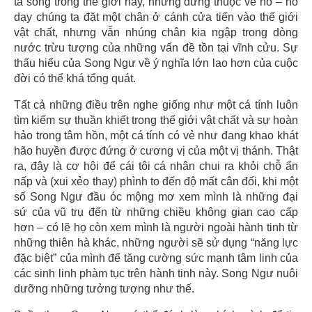
ta sống trong thế giới này, nhưng đừng thuộc về nó – nó
dạy chúng ta đặt một chân ở cánh cửa tiến vào thế giới
vật chất, nhưng vẫn nhúng chân kia ngập trong dòng
nước trừu tượng của những vấn đề tồn tại vĩnh cửu. Sự
thấu hiểu của Song Ngư về ý nghĩa lớn lao hơn của cuộc
đời có thể khá tổng quát.
Tất cả những điều trên nghe giống như một cá tính luôn
tìm kiếm sự thuần khiết trong thế giới vật chất và sự hoàn
hảo trong tâm hồn, một cá tính có vẻ như đang khao khát
hão huyền được đứng ở cương vị của một vị thánh. Thật
ra, đây là cơ hội để cái tôi cá nhân chui ra khỏi chỗ ẩn
nấp và (xui xẻo thay) phình to đến độ mất cân đối, khi một
số Song Ngư đầu óc mộng mơ xem mình là những đại
sứ của vũ trụ đến từ những chiều không gian cao cấp
hơn – có lẽ họ còn xem mình là người ngoài hành tinh từ
những thiên hà khác, những người sẽ sử dụng “năng lực
đặc biệt” của mình để tăng cường sức mạnh tâm linh của
các sinh linh phàm tục trên hành tinh này. Song Ngư nuôi
dưỡng những tưởng tượng như thế.