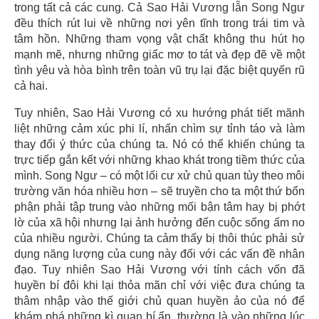
trong tất cả các cung. Cả Sao Hải Vương lẫn Song Ngư
đều thích rút lui về những nơi yên tĩnh trong trái tim và
tâm hồn. Những tham vọng vật chất không thu hút họ
mạnh mẽ, nhưng những giấc mơ to tát và đẹp đẽ về một
tình yêu và hòa bình trên toàn vũ trụ lại đặc biệt quyến rũ
cả hai.
Tuy nhiên, Sao Hải Vương có xu hướng phát tiết mãnh
liệt những cảm xúc phi lí, nhấn chìm sự tỉnh táo và làm
thay đổi ý thức của chúng ta. Nó có thể khiến chúng ta
trực tiếp gắn kết với những khao khát trong tiềm thức của
mình. Song Ngư – có một lối cư xử chủ quan tùy theo môi
trường văn hóa nhiều hơn – sẽ truyền cho ta một thứ bổn
phận phải tập trung vào những mối bận tâm hay bị phớt
lờ của xã hội nhưng lại ảnh hưởng đến cuộc sống ấm no
của nhiều người. Chúng ta cảm thấy bị thôi thúc phải sử
dụng năng lượng của cung này đối với các vấn đề nhân
đạo. Tuy nhiên Sao Hải Vương với tính cách vốn đã
huyền bí đôi khi lại thỏa mãn chỉ với việc đưa chúng ta
thâm nhập vào thế giới chủ quan huyền ảo của nó để
khám phá những kì quan bí ẩn, thường là vào những lúc