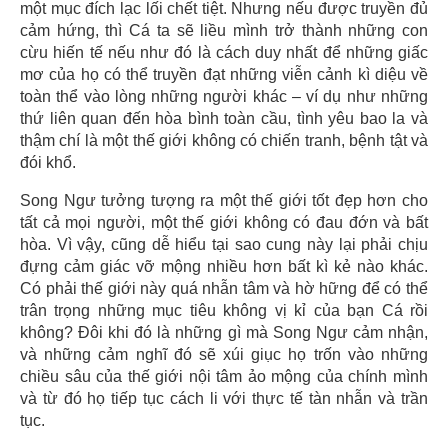
một mục đích lạc lối chết tiệt. Nhưng nếu được truyền đủ
cảm hứng, thì Cá ta sẽ liều mình trở thành những con
cừu hiến tế nếu như đó là cách duy nhất để những giấc
mơ của họ có thể truyền đạt những viễn cảnh kì diệu về
toàn thể vào lòng những người khác – ví dụ như những
thứ liên quan đến hòa bình toàn cầu, tình yêu bao la và
thậm chí là một thế giới không có chiến tranh, bệnh tật và
đói khổ.
Song Ngư tưởng tượng ra một thế giới tốt đẹp hơn cho
tất cả mọi người, một thế giới không có đau đớn và bất
hòa. Vì vậy, cũng dễ hiểu tại sao cung này lại phải chịu
đựng cảm giác vỡ mộng nhiều hơn bất kì kẻ nào khác.
Có phải thế giới này quá nhẫn tâm và hờ hững để có thể
trân trọng những mục tiêu không vị kỉ của bạn Cá rồi
không? Đôi khi đó là những gì mà Song Ngư cảm nhận,
và những cảm nghĩ đó sẽ xúi giục họ trốn vào những
chiều sâu của thế giới nội tâm ảo mộng của chính mình
và từ đó họ tiếp tục cách li với thực tế tàn nhẫn và trần
tục.