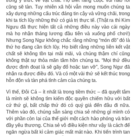
trong ý thức về vật chất. Họ biết rằng cuộc vui nào rồi
cũng sẽ tàn. Tuy nhiên xã hội vẫn mong muốn chúng ta
xây dựng những cấu trúc đáng tin cậy và vững chãi, trong
khi ta tích lũy những thứ có giá trị thực tế. (Thật ra thì Kim
Ngưu đã thực hiện tất cả những điều này vào cái ngày
mà họ nhận tháng lương đầu tiên và xuống phố chơi!)
Nhưng Song Ngư không chắc rằng những “món đồ” đó là
thứ họ đang cần tích lũy. Họ biết rằng những liên kết vật
chất sẽ không tồn tại mãi mãi, và chúng thậm chí cũng
không thật sự thỏa mãn tâm hồn chúng ta. “Mọi thứ đều
được định đoạt là sẽ gãy đổ hoặc tan vỡ”, Song Ngư đã
nhận ra được điều đó. Và có một vài thứ sẽ kết thúc trong
hỗn độn và tàn phá tình cảm của chúng ta.
Vì thế, Đôi Cá – ít nhất là trong tiềm thức – đã quyết tâm
là mình sẽ không tìm kiếm độc quyền chiếm hữu với bất
cứ thứ gì, bất chấp thứ đó có quý giá đến đâu đi nữa.
Thêm vào đó, chúng sẵn sàng chia sẻ những gì mình có
với phần còn lại của thế giới một cách hào phóng và tràn
đầy yêu thương. Chia sẻ vô điều kiện như vậy là cách để
ngăn ngừa bất kì cảm giác mất mát nào. Khi tiến trình tan