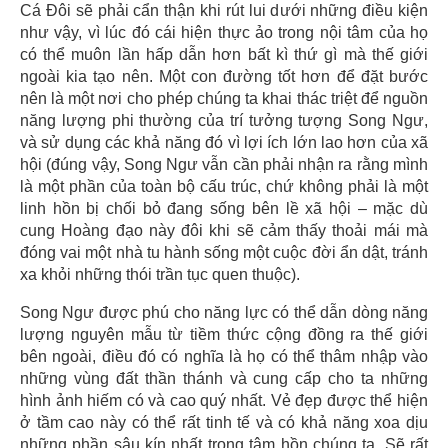
Cá Đôi sẽ phải cẩn thận khi rút lui dưới những điều kiện
như vậy, vì lúc đó cái hiện thực ảo trong nội tâm của họ
có thể muôn lần hấp dẫn hơn bất kì thứ gì mà thế giới
ngoài kia tạo nên. Một con đường tốt hơn để đặt bước
nên là một nơi cho phép chúng ta khai thác triệt để nguồn
năng lượng phi thường của trí tưởng tượng Song Ngư,
và sử dụng các khả năng đó vì lợi ích lớn lao hơn của xã
hội (đúng vậy, Song Ngư vẫn cần phải nhận ra rằng mình
là một phần của toàn bộ cấu trúc, chứ không phải là một
linh hồn bị chối bỏ đang sống bên lề xã hội – mặc dù
cung Hoàng đạo này đôi khi sẽ cảm thấy thoải mái mà
đóng vai một nhà tu hành sống một cuộc đời ẩn dật, tránh
xa khỏi những thói trần tục quen thuộc).
Song Ngư được phú cho năng lực có thể dẫn dòng năng
lượng nguyên mẫu từ tiềm thức cộng đồng ra thế giới
bên ngoài, điều đó có nghĩa là họ có thể thâm nhập vào
những vùng đất thần thánh và cung cấp cho ta những
hình ảnh hiếm có và cao quý nhất. Vẻ đẹp được thể hiện
ở tầm cao này có thể rất tinh tế và có khả năng xoa dịu
những phần sâu kín nhất trong tâm hồn chúng ta. Sẽ rất