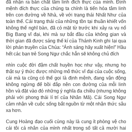
đã nhận ra bản chất tâm linh đích thực của mình. Định
mệnh đích thực của chúng ta chính là tiến hóa tâm linh
trên con đường về Nhà, về với trạng thái Nhất Như của
toàn thể. Cái trạng thái của những tồn tại thuần khiết vốn
không thể nghĩ bàn, đã có mặt từ trước khi xảy ra vụ nổ
Big Bang vĩ đại, khi mà sự bắt đầu của không gian và
thời gian đã được sáng thế kí của Thánh Kinh ghi lại qua
lời phán truyền của Chúa: “Ánh sáng hãy xuất hiện!” Hầu
hết các bạn trẻ Song Ngư chắc hẳn sẽ không chủ đích
nhìn cuộc đời đậm chất huyền học như vậy, nhưng họ
thật sự ý thức được những mô thức vĩ đại của cuộc sống,
cái mà ta cũng có thể gọi là định mệnh, đang vận động
không ngừng để bồi đắp nên con đường của mỗi linh
hồn và đặt vào đó những ý nghĩa đa chiều (nhưng không
phải với phong thái lí trí của Nhân Mã). Cái Song Ngư
cảm nhận về cuộc sống bắt nguồn từ một nhận thức sâu
xa hơn.
Cung Hoàng đạo cuối cùng này là cung ít phòng vệ cho
cái tôi cá nhân của mình nhất trong số tất cả mười hai