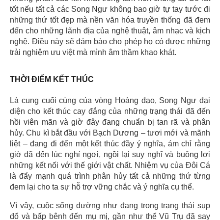
tốt nếu tất cả các Song Ngư không bao giờ tự tay tước đi
những thứ tốt đẹp mà nền văn hóa truyền thống đã đem
đến cho những lãnh địa của nghệ thuật, âm nhạc và kịch
nghệ. Điều này sẽ đảm bảo cho phép họ có được những
trải nghiệm ưu việt mà mình âm thầm khao khát.
THỜI ĐIỂM KẾT THÚC
Là cung cuối cùng của vòng Hoàng đạo, Song Ngư đại
diện cho kết thúc cay đắng của những trạng thái đã đến
hồi viên mãn và giờ đây đang chuẩn bị tan rã và phân
hủy. Chu kì bắt đầu với Bạch Dương – tươi mới và mãnh
liệt – đang đi đến một kết thúc đầy ý nghĩa, ám chỉ rằng
giờ đã đến lúc nghỉ ngơi, ngồi lại suy nghĩ và buông lơi
những kết nối với thế giới vật chất. Nhiệm vụ của Đôi Cá
là đẩy mạnh quá trình phân hủy tất cả những thứ từng
đem lại cho ta sự hỗ trợ vững chắc và ý nghĩa cụ thể.
Vì vậy, cuộc sống dường như đang trong trạng thái sụp
đổ và bấp bênh đến mụ mị, gần như thể Vũ Trụ đã say