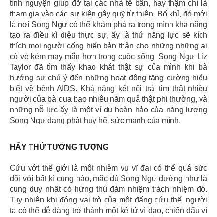
tình nguyện giúp đỡ tại các nhà tế bần, hay thậm chí là
tham gia vào các sự kiện gây quỹ từ thiện. Bố khỉ, đó mới
là nơi Song Ngư có thể khám phá ra trong mình khả năng
tạo ra điều kì diệu thực sự, ấy là thứ năng lực sẽ kích
thích mọi người cống hiến bản thân cho những những ai
có vẻ kém may mắn hơn trong cuộc sống. Song Ngư Liz
Taylor đã tìm thấy khao khát thật sự của mình khi bà
hướng sự chú ý đến những hoạt động tăng cường hiểu
biết về bệnh AIDS. Khả năng kết nối trái tim thật nhiều
người của bà qua bao nhiêu năm quả thật phi thường, và
những nỗ lực ấy là một ví dụ hoàn hảo của năng lượng
Song Ngư đang phát huy hết sức mạnh của mình.
HÃY THỬ TƯỞNG TƯỢNG
Cứu vớt thế giới là một nhiệm vụ vĩ đại có thể quá sức
đối với bất kì cung nào, mặc dù Song Ngư dường như là
cung duy nhất có hứng thú đảm nhiệm trách nhiệm đó.
Tuy nhiên khi đóng vai trò của một đấng cứu thế, người
ta có thể dễ dàng trở thành một kẻ tử vì đạo, chiến đấu vì