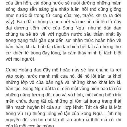
của tâm hồn, cái dòng nước sẽ nuôi dưỡng những mầm
sống đang sẵn sàng gia nhập luân hồi (nó cũng giống
như nước ối trong tử cung của mẹ, trước khi ta ra đời
vậy). Ban đầu chúng ta non nớt và mơ hồ nổi lên từ đáy
đại dương tiềm thức của Song Ngư, nhưng dần dần
chúng ta sẽ trở về với nguồn nước sâu thẳm nhất ấy
trong trạng thái gần đạt đến sự nhận thức hoàn hảo về
bản thân, khi ta bắt đầu làm tan biến hết tất cả những thứ
cứ khiến từ trong đáy lòng, ta cảm thấy mình bị tách biệt
với mọi người.
Cung Hoàng đạo đầy mê hoặc này sẽ lừa chúng ta rơi
vào xoáy nước mạnh mẽ của nó, để nó lột trần ta khỏi
những lớp vỏ của bản ngã và những khao khát ích kỉ,
trần tục. Song Ngư dắt ta đi đến một vùng biển bao la của
những năng lượng dồi dào và vô hình, một vùng biển trìu
mến chứa đựng tất cả những gì tồn tại trong trạng thái
liền mạch huyền bí của sự Hợp Nhất. Tất cả đều là Một
trong Vũ Trụ thiêng liêng vô tận của Song Ngư. Tính nhị
nguyên đối với họ chỉ là một ảo ảnh mà thôi, mà có khi
còn là một cơn ác mộng.