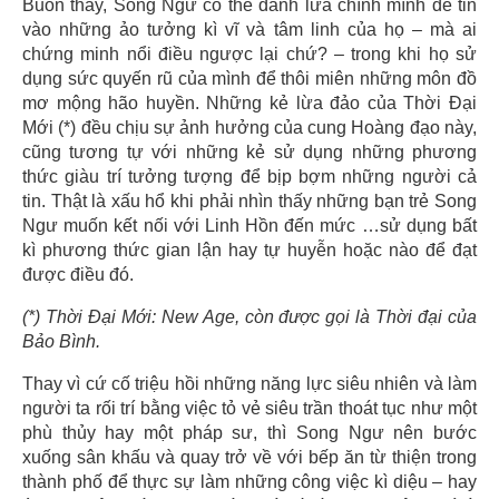
Buồn thay, Song Ngư có thể đánh lừa chính mình để tin
vào những ảo tưởng kì vĩ và tâm linh của họ – mà ai
chứng minh nổi điều ngược lại chứ? – trong khi họ sử
dụng sức quyến rũ của mình để thôi miên những môn đồ
mơ mộng hão huyền. Những kẻ lừa đảo của Thời Đại
Mới (*) đều chịu sự ảnh hưởng của cung Hoàng đạo này,
cũng tương tự với những kẻ sử dụng những phương
thức giàu trí tưởng tượng để bịp bợm những người cả
tin. Thật là xấu hổ khi phải nhìn thấy những bạn trẻ Song
Ngư muốn kết nối với Linh Hồn đến mức …sử dụng bất
kì phương thức gian lận hay tự huyễn hoặc nào để đạt
được điều đó.
(*) Thời Đại Mới: New Age, còn được gọi là Thời đại của
Bảo Bình.
Thay vì cứ cố triệu hồi những năng lực siêu nhiên và làm
người ta rối trí bằng việc tỏ vẻ siêu trần thoát tục như một
phù thủy hay một pháp sư, thì Song Ngư nên bước
xuống sân khấu và quay trở về với bếp ăn từ thiện trong
thành phố để thực sự làm những công việc kì diệu – hay