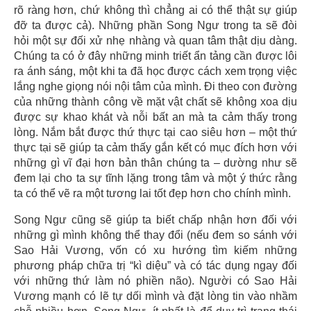
rõ ràng hơn, chứ không thì chẳng ai có thể thật sự giúp
đỡ ta được cả). Những phần Song Ngư trong ta sẽ đòi
hỏi một sự đối xử nhẹ nhàng và quan tâm thật dịu dàng.
Chúng ta có ở đây những minh triết ẩn tảng cần được lôi
ra ánh sáng, một khi ta đã học được cách xem trọng việc
lắng nghe giọng nói nội tâm của mình. Đi theo con đường
của những thành công về mặt vật chất sẽ không xoa dịu
được sự khao khát và nỗi bất an mà ta cảm thấy trong
lòng. Nắm bắt được thứ thực tại cao siêu hơn – một thứ
thực tại sẽ giúp ta cảm thấy gắn kết có mục đích hơn với
những gì vĩ đại hơn bản thân chúng ta – dường như sẽ
đem lại cho ta sự tĩnh lặng trong tâm và một ý thức rằng
ta có thể vẽ ra một tương lai tốt đẹp hơn cho chính mình.
Song Ngư cũng sẽ giúp ta biết chấp nhận hơn đối với
những gì mình không thể thay đổi (nếu đem so sánh với
Sao Hải Vương, vốn có xu hướng tìm kiếm những
phương pháp chữa trị “kì diệu” và có tác dụng ngay đối
với những thứ làm nó phiền não). Người có Sao Hải
Vương mạnh có lẽ tự dối mình và đặt lòng tin vào nhầm