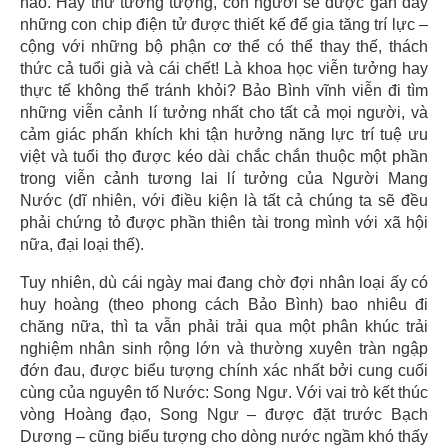
nào. Hãy thử tưởng tượng, con người sẽ được gắn đầy
những con chip điện tử được thiết kế để gia tăng trí lực –
cộng với những bộ phận cơ thể có thể thay thế, thách
thức cả tuổi già và cái chết! Là khoa học viễn tưởng hay
thực tế không thể tránh khỏi? Bảo Bình vĩnh viễn đi tìm
những viễn cảnh lí tưởng nhất cho tất cả mọi người, và
cảm giác phấn khích khi tận hưởng năng lực trí tuệ ưu
việt và tuổi thọ được kéo dài chắc chắn thuộc một phần
trong viễn cảnh tương lai lí tưởng của Người Mang
Nước (dĩ nhiên, với điều kiện là tất cả chúng ta sẽ đều
phải chứng tỏ được phần thiên tài trong mình với xã hội
nữa, đại loại thế).
Tuy nhiên, dù cái ngày mai đang chờ đợi nhân loại ấy có
huy hoàng (theo phong cách Bảo Bình) bao nhiêu đi
chăng nữa, thì ta vẫn phải trải qua một phân khúc trải
nghiệm nhân sinh rộng lớn và thường xuyên tràn ngập
đớn đau, được biểu tượng chính xác nhất bởi cung cuối
cùng của nguyên tố Nước: Song Ngư. Với vai trò kết thúc
vòng Hoàng đạo, Song Ngư – được đặt trước Bạch
Dương – cũng biểu tượng cho dòng nước ngầm khó thấy