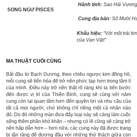
Hành tinh:
Sao Hải Vươn
SONG NGƯ PISCES
Cung đị
a bàn:
Số Mười Ha
Kh
ẩ
u hi
ệ
u:
“Với một trái t
của Vạn Vật!”
MA THUẬT CUỐI CÙNG
Bắt đầu từ Bạch Dương, theo chiều ngược kim đồng hồ,
mỗi cung sẽ tiến hóa để trở nên phức tạp hơn trong tâm lí
của mình. Điều này trở nên thật rõ ràng khi ta tiến bước
đến được vị trí của Thiên Bình, cung sẽ cùng với năm
cung còn lại quan tâm hơn đến quyền lợi và nhu cầu của
tất cả mọi người, chứ không chỉ riêng một cá nhân nào
đó. Do đó những màn đưa đẩy loại này sẽ càng làm cuộc
sống thêm phần khó khăn – nhưng có lẽ cũng sẽ càng trở
nên hấp dẫn hơn – hơn nữa, các cung này đã được trang
bị tận răng để đương đầu với những thử thách giữa con