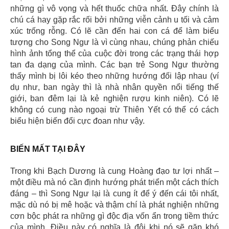
những gì vô vọng và hết thuốc chữa nhất. Đây chính là
chú cá hay gặp rắc rối bởi những viễn cảnh u tối và cảm
xúc trống rỗng. Có lẽ cần đến hai con cá để làm biểu
tượng cho Song Ngư là vì cùng nhau, chúng phản chiếu
hình ảnh tổng thể của cuộc đời trong các trạng thái hợp
tan đa dạng của mình. Các bạn trẻ Song Ngư thường
thấy mình bị lôi kéo theo những hướng đối lập nhau (ví
dụ như, ban ngày thì là nhà nhân quyền nổi tiếng thế
giới, ban đêm lại là kẻ nghiện rượu kinh niên). Có lẽ
không có cung nào ngoại trừ Thiên Yết có thể có cách
biểu hiện biến đổi cực đoan như vậy.
BIẾN MẤT TẠI ĐÂY
Trong khi Bạch Dương là cung Hoàng đạo tư lợi nhất –
một điều mà nó cần định hướng phát triển một cách thích
đáng – thì Song Ngư lại là cung ít để ý đến cái tôi nhất,
mặc dù nó bị mê hoặc và thậm chí là phát nghiện những
cơn bộc phát ra những gì độc địa vốn ẩn trong tiềm thức
của mình. Điều này có nghĩa là đôi khi nó sẽ gặp khó