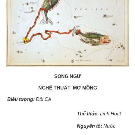
SONG NGƯ
NGHỆ THUẬT MƠ MỘNG
Bi
ểu tượ
ng:
Đôi Cá
Th
ể
th
ứ
c:
Linh Hoạt
Nguyên t
ố
:
Nước