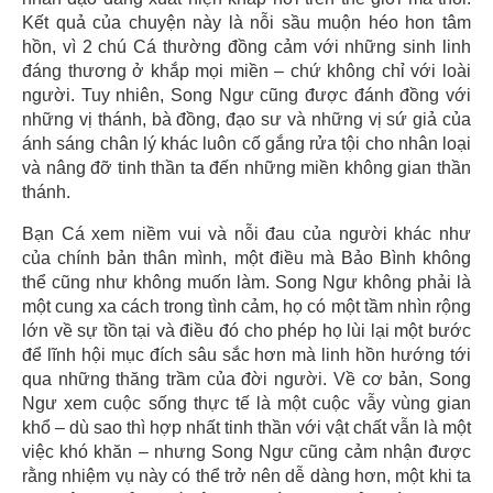
Kết quả của chuyện này là nỗi sầu muộn héo hon tâm
hồn, vì 2 chú Cá thường đồng cảm với những sinh linh
đáng thương ở khắp mọi miền – chứ không chỉ với loài
người. Tuy nhiên, Song Ngư cũng được đánh đồng với
những vị thánh, bà đồng, đạo sư và những vị sứ giả của
ánh sáng chân lý khác luôn cố gắng rửa tội cho nhân loại
và nâng đỡ tinh thần ta đến những miền không gian thần
thánh.
Bạn Cá xem niềm vui và nỗi đau của người khác như
của chính bản thân mình, một điều mà Bảo Bình không
thể cũng như không muốn làm. Song Ngư không phải là
một cung xa cách trong tình cảm, họ có một tầm nhìn rộng
lớn về sự tồn tại và điều đó cho phép họ lùi lại một bước
để lĩnh hội mục đích sâu sắc hơn mà linh hồn hướng tới
qua những thăng trầm của đời người. Về cơ bản, Song
Ngư xem cuộc sống thực tế là một cuộc vẫy vùng gian
khổ – dù sao thì hợp nhất tinh thần với vật chất vẫn là một
việc khó khăn – nhưng Song Ngư cũng cảm nhận được
rằng nhiệm vụ này có thể trở nên dễ dàng hơn, một khi ta