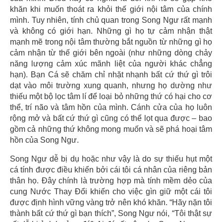
khăn khi muốn thoát ra khỏi thế giới nội tâm của chính
mình. Tuy nhiên, tính chủ quan trong Song Ngư rất mạnh
và không có giới hạn. Những gì họ tự cảm nhận thật
mạnh mẽ trong nội tâm thường bắt nguồn từ những gì họ
cảm nhận từ thế giới bên ngoài (như những dòng chảy
năng lượng cảm xúc mãnh liệt của người khác chẳng
hạn). Bạn Cá sẽ chăm chỉ nhặt nhạnh bất cứ thứ gì trôi
dạt vào môi trường xung quanh, nhưng họ dường như
thiếu một bộ lọc tâm lí để loại bỏ những thứ có hại cho cơ
thể, trí não và tâm hồn của mình. Cánh cửa của họ luôn
rộng mở và bất cứ thứ gì cũng có thể lọt qua được – bao
gồm cả những thứ không mong muốn và sẽ phá hoại tâm
hồn của Song Ngư.
Song Ngư dễ bị dụ hoặc như vậy là do sự thiếu hụt một
cá tính được điều khiển bởi cái tôi cá nhân của riêng bản
thân họ. Đây chính là trường hợp mà tính mềm dẻo của
cung Nước Thay Đổi khiến cho việc gìn giữ một cái tôi
được định hình vững vàng trở nên khó khăn. “Hãy nặn tôi
thành bất cứ thứ gì bạn thích”, Song Ngư nói, “Tôi thật sự