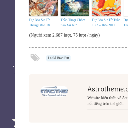
Dự Báo Sư Tử
Thần Thoại Chòm
Dự Báo Sư Tử Tuần
Dự
Tháng 08/2018
Sao Xử Nữ
10/7 – 16/7/2017
Th
(Người xem 2.687 lượt, 75 lượt / ngày)
Lá Số Brad Pitt
Astrotheme.
Website kiến thức về Astr
nổi tiếng trên thế giới.