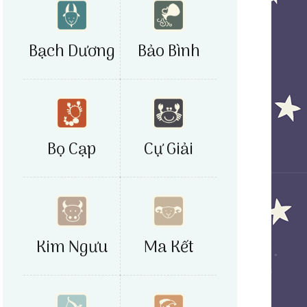
Bảo Bình
Bạch Dương
Bọ Cạp
Cự Giải
Kim Ngưu
Ma Kết