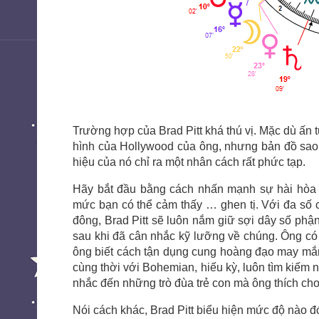
Trường hợp của Brad Pitt khá thú vị. Mặc dù ấn 
hình của Hollywood của ông, nhưng bản đồ sao
hiệu của nó chỉ ra một nhân cách rất phức tạp.
Hãy bắt đầu bằng cách nhấn mạnh sự hài hòa t
mức bạn có thể cảm thấy … ghen tị. Với đa số
đông, Brad Pitt sẽ luôn nắm giữ sợi dây số phậ
sau khi đã cân nhắc kỹ lưỡng về chúng. Ông có
ông biết cách tận dụng cung hoàng đạo may mắn
cùng thời với Bohemian, hiếu kỳ, luôn tìm kiếm 
nhắc đến những trò đùa trẻ con mà ông thích chơ
Nói cách khác, Brad Pitt biểu hiện mức độ nào đ