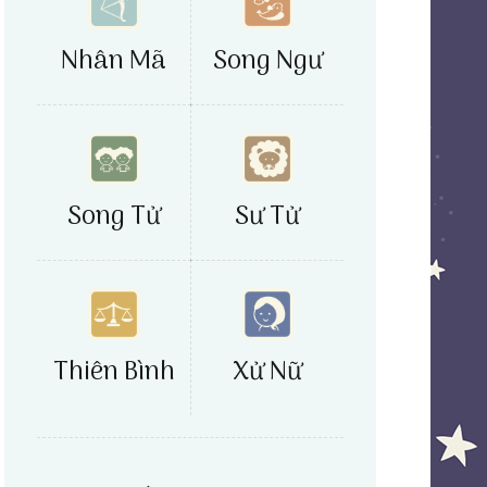
Nhân Mã
Song Ngư
Song Tử
Sư Tử
Xử Nữ
Thiên Bình