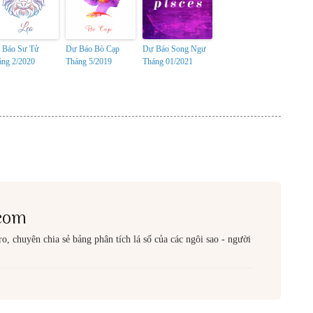
 Báo Sư Tử
Dự Báo Bò Cạp
Dự Báo Song Ngư
áng 2/2020
Tháng 5/2019
Tháng 01/2021
com
o, chuyên chia sẻ bảng phân tích lá số của các ngôi sao - người