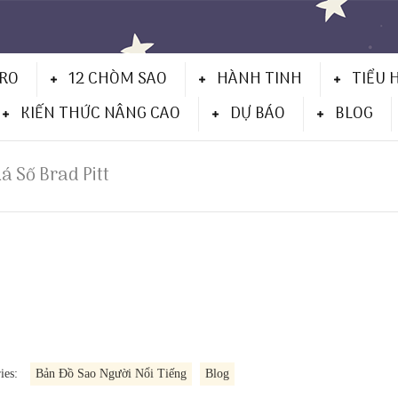
TRO
12 CHÒM SAO
HÀNH TINH
TIỂU 
KIẾN THỨC NÂNG CAO
DỰ BÁO
BLOG
Lá Số Brad Pitt
ies:
Bản Đồ Sao Người Nổi Tiếng
Blog