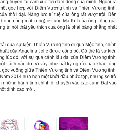
ăng truyền tải cảm xúc tới đám đông của mình. Ngoài ra
o một góc hợp với Diêm Vương tinh và Thiên Vương tinh,
 thời đại. Năng lực trí tuệ của ông rất vượt trội. Bên
ở trong cùng một cung) ở cung Ma Kết của ông cũng giải
trang trí nội thất yêu thích của ông là phải bằng phẳng nhất
đã trải qua sự kiện Thiên Vương tinh đi qua Mộc tinh, chính
huật của Angelina Jolie được công bố. Có thể là sự kiện
ng lúc đó, với sự quá cảnh lâu dài của Diêm Vương tinh,
một cách nào đó. Vì vậy, như bất kỳ người nào khác, ông
 góc vuông giữa Thiên Vương tinh và Diêm Vương tinh,
4. Năm 2014 hứa hẹn một khởi đầu phức tạp, nhưng sẽ trở
hi những hành tinh chính di chuyển vào các cung Đất vào
một đỉnh cao mới.