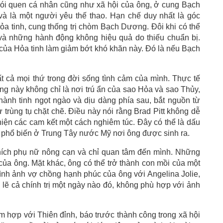
thói quen cá nhân cũng như xã hội của ông, ở cung Bạch
và là một người yêu thế thao. Hạn chế duy nhất là góc
ỏa tinh, cung thống trị chòm Bạch Dương. Đôi khi có thể
, và những hành động không hiệu quả do thiếu chuẩn bị.
 của Hỏa tinh làm giảm bớt khó khăn này. Đó là nếu Bạch
ất cả mọi thứ trong đời sống tình cảm của mình. Thực tế
ng này không chỉ là nơi trú ẩn của sao Hỏa và sao Thủy,
hành tinh ngọt ngào và dịu dàng phía sau, bắt nguồn từ
 trùng tụ chặt chẽ. Điều này nói rằng Brad Pitt không dễ
iện các cam kết một cách nghiêm túc. Đây có thể là dấu
, phổ biến ở Trung Tây nước Mỹ nơi ông được sinh ra.
thích phụ nữ nông cạn và chỉ quan tâm đến mình. Những
của ông. Mặt khác, ông có thể trở thành con mồi của một
ình ảnh vợ chồng hạnh phúc của ông với Angelina Jolie,
lẽ cả chính trị một ngày nào đó, không phù hợp với ảnh
m hợp với Thiên đỉnh, báo trước thành công trong xã hội