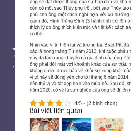
ông sẽ đạt được thông qua sự hấp dẫn và khả n
còn có một sao Thủy phụ trội, bởi sao Thủy tạ
phú cho ông một cách nghĩ hợp với xu hướng của
cạnh đó, Hình Trùng Đỉnh (3 hành tinh trở lên 
thích lý do ông thích kiến trúc và tiết kế : cách 
có thể.
Nhìn vào vị trí hiện tại và tương lai, Brad Pitt 
xác là trong tháng Tư năm 2013, khi cuộc phẫu t
này đã làm rung chuyển cả gia đình của ông. Cù
ông phải đối mặt với khoảnh khắc của sự thật, 
không được được bảo vệ khỏi sự xung khắc của
vị trí này sẽ đứng yên cho tới tháng 6 năm 201
nên thú vị và tốt đẹp hơn vào mùa hè. Sau đó, k
năm 2020, có vẻ là sự nghiệp của ông sẽ đi lên 
4/5 - (2 bình chọn)
Bài viết liên quan