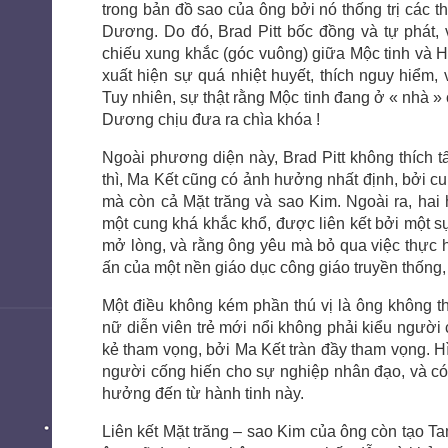
trong bản đồ sao của ông bởi nó thống trị các 
Dương. Do đó, Brad Pitt bốc đồng và tự phát, 
chiếu xung khắc (góc vuông) giữa Mộc tinh và H
xuất hiện sự quá nhiệt huyết, thích nguy hiểm
Tuy nhiên, sự thật rằng Mộc tinh đang ở « nhà »
Dương chịu đưa ra chìa khóa !
Ngoài phương diện này, Brad Pitt không thích t
thì, Ma Kết cũng có ảnh hưởng nhất định, bởi cu
mà còn cả Mặt trăng và sao Kim. Ngoài ra, hai 
một cung khá khắc khổ, được liên kết bởi một sự
mở lòng, và rằng ông yêu mà bỏ qua việc thực h
ấn của một nền giáo dục công giáo truyền thống
Một điều không kém phần thú vị là ông không 
nữ diễn viên trẻ mới nổi không phải kiểu người 
kẻ tham vọng, bởi Ma Kết tràn đầy tham vọng. H
người cống hiến cho sự nghiệp nhân đạo, và có 
hưởng đến từ hành tinh này.
Liên kết Mặt trăng – sao Kim của ông còn tạo Ta