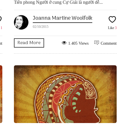
Tiên phong Người ở cung Cự Giải là người dễ...
Joanna Martine Woolfolk
02/10/2015
e
1
Like
3
Read More
nt
1.405 Views
Comment