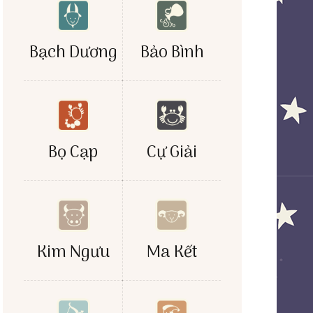
Bảo Bình
Bạch Dương
Bọ Cạp
Cự Giải
Kim Ngưu
Ma Kết