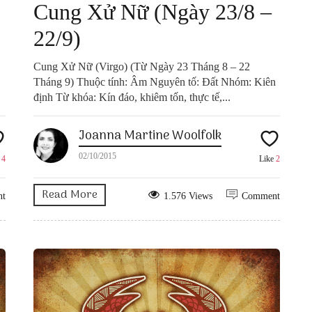
Cung Xử Nữ (Ngày 23/8 –
22/9)
Cung Xử Nữ (Virgo) (Từ Ngày 23 Tháng 8 – 22
Tháng 9) Thuộc tính: Âm Nguyên tố: Đất Nhóm: Kiên
định Từ khóa: Kín đáo, khiêm tốn, thực tế,...
Joanna Martine Woolfolk
02/10/2015
e
4
Like
2
Read More
nt
1.576 Views
Comment