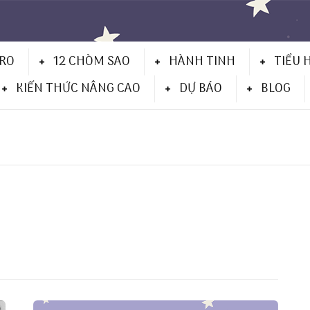
TRO
12 CHÒM SAO
HÀNH TINH
TIỂU 
KIẾN THỨC NÂNG CAO
DỰ BÁO
BLOG