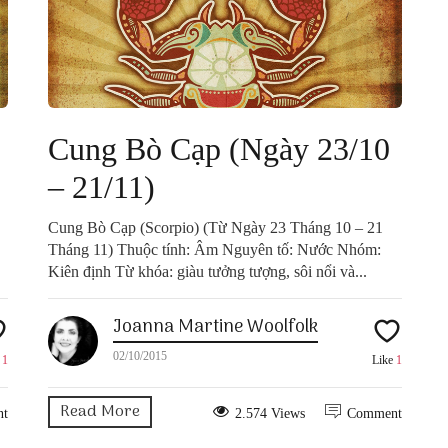
Cung Bò Cạp (Ngày 23/10
– 21/11)
Cung Bò Cạp (Scorpio) (Từ Ngày 23 Tháng 10 – 21
Tháng 11) Thuộc tính: Âm Nguyên tố: Nước Nhóm:
Kiên định Từ khóa: giàu tưởng tượng, sôi nổi và...
Joanna Martine Woolfolk
02/10/2015
e
1
Like
1
Read More
nt
2.574 Views
Comment