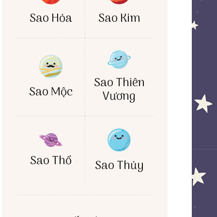
Sao Hỏa
Sao Kim
Sao Thiên
Sao Mộc
Vương
Sao Thổ
Sao Thủy