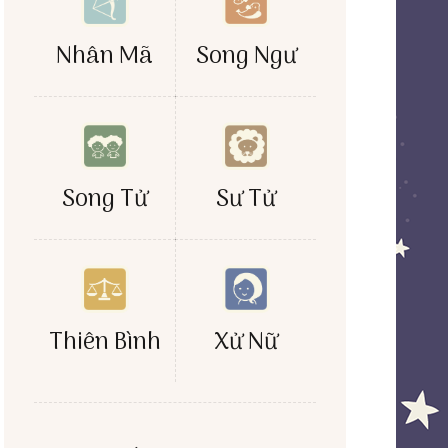
Nhân Mã
Song Ngư
Song Tử
Sư Tử
Xử Nữ
Thiên Bình