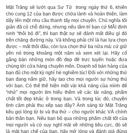
Mặt Trăng sẽ lướt qua Sư Tử trong ngày thứ 6, khiến
cho cung 12 của bạn được chữa lành và hoàn thiện, làm
dấy lên một nhu cầu thanh tẩy mọi chuyện. Chủ nghĩa tối
giản đã có chỗ đứng, nhưng nếu tâm trí bạn cứ MÃI đinh
ninh “thôi bỏ đi”, thì bạn thật sự sẽ đánh mất điều gì đó
trên chặng đường này. Và không phải chỉ là hai lựa chọn
được – mất thôi đâu, còn lựa chọn thứ ba nữa mà: cứ giữ
yên nó trong khoảng một năm và xem xét lại. Hãy cố
gắng bán những món đồ đẹp đẽ trực tuyến hoặc đưa
chúng tới cửa hàng chuyên môn. Doanh số bán hàng của
bạn đủ cho một kỳ nghỉ hè nghiêm túc! Đối với những thứ
bạn đang nắm giữ, hãy tạo cho mọi người sự hứng thú
với bạn. Có thể thể hiện một vài khả năng của mình để
“nhử” mọi người tìm hiểu thêm về các tài năng, phẩm
chất tốt đẹp khác ở trong bạn. Và trong lúc đó, chuyện
tình cảm phải thu xếp sao đây? Ánh sáng từ Mặt Trăng
kêu gọi lòng từ bi và tha thứ – cho người khác VÀ chính
bản thân bạn. Nếu bạn bỏ qua những phẩm chất tốt của
mọi người và cứ suy nghĩ mãi về những tiêu cực, đó sẽ
là mặt hạn chế của bạn, hãy mở lòng và đánh giá đúng