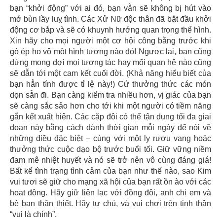
bạn “khởi động” với ai đó, bạn vẫn sẽ không bị hút vào
mớ bùn lầy luỵ tình. Các Xử Nữ độc thân đã bắt đầu khởi
động cơ bắp và sẽ có khuynh hướng quan trọng thể hình.
Xin hãy cho mọi người một cơ hội công bằng trước khi
gò ép họ vô một hình tượng nào đó! Ngược lại, bạn cũng
đừng mong đợi mọi tương tác hay mối quan hệ nào cũng
sẽ dẫn tới một cam kết cuối đời. (Khả năng hiểu biết của
bạn hẳn tính được tỉ lệ này!) Cứ thưởng thức các món
dọn sẵn đi. Bạn càng kiểm tra nhiều hơn, vị giác của bạn
sẽ càng sắc sảo hơn cho tới khi một người có tiềm năng
gắn kết xuất hiện. Các cặp đôi có thể tận dụng tối đa giai
đoạn này bằng cách dành thời gian mỗi ngày để nói về
những điều đặc biệt – cùng với một ly rượu vang hoặc
thưởng thức cuộc dạo bộ trước buổi tối. Giữ vững niềm
đam mê nhiệt huyết và nó sẽ trở nên vô cùng đáng giá!
Bất kể tình trạng tình cảm của bạn như thế nào, sao Kim
vui tươi sẽ giữ cho mạng xã hội của bạn rất ồn ào với các
hoạt động. Hãy giữ liên lạc với đồng đội, anh chị em và
bè bạn thân thiết. Hãy tự chủ, và vui chơi trên tinh thần
“vui là chính”.