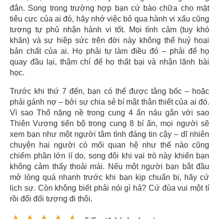
đắn. Song trong trường hợp bạn cứ bào chữa cho mặt
tiêu cực của ai đó, hãy nhớ việc bỏ qua hành vi xấu cũng
tương tự phủ nhận hành vi tốt. Mọi tình cảm (tuy khó
khăn) và sự hiệp sức trên đời này không thể huỷ hoại
bản chất của ai. Họ phải tự làm điều đó – phải để họ
quay đầu lại, thậm chí để họ thất bại và nhận lãnh bài
học.
Trước khi thứ 7 đến, bạn có thể được tâng bốc – hoặc
phải gánh nợ – bởi sự chia sẻ bí mật thân thiết của ai đó.
Vì sao Thổ nặng nề trong cung 4 ẩn náu gắn với sao
Thiên Vương tiến bộ trong cung 8 bí ẩn, mọi người sẽ
xem bạn như một người tâm tình đáng tin cậy – dĩ nhiên
chuyện hai người có mối quan hệ như thế nào cũng
chiếm phần lớn lí do, song đôi khi vai trò này khiến bạn
không cảm thấy thoải mái. Nếu một người bạn bắt đầu
mở lòng quá nhanh trước khi bạn kịp chuẩn bị, hãy cứ
lịch sự. Còn không biết phải nói gì hả? Cứ đùa vui một tí
rồi đổi đối tượng đi thôi.