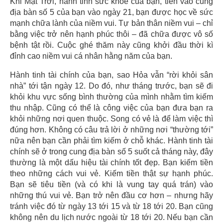
Khi Mặt Trời, hành tinh sức khỏe của bạn, tiến vào cung
địa bàn số 5 của bạn vào ngày 21, bạn được học về sức
mạnh chữa lành của niềm vui. Tự bản thân niềm vui – chỉ
bằng việc trở nên hạnh phúc thôi – đã chữa được vô số
bệnh tật rồi. Cuộc ghé thăm này cũng khởi đầu thời kì
đỉnh cao niềm vui cá nhân hằng năm của bạn.
Hành tinh tài chính của bạn, sao Hỏa vẫn “rời khỏi sân
nhà” tới tận ngày 12. Do đó, như tháng trước, bạn sẽ đi
khỏi khu vực sống bình thường của mình nhằm tìm kiếm
thu nhập. Cũng có thể là công việc của bạn đưa bạn ra
khỏi những nơi quen thuộc. Song có vẻ là để làm việc thì
đúng hơn. Không có câu trả lời ở những nơi “thường tới”
nữa nên bạn cần phải tìm kiếm ở chỗ khác. Hành tinh tài
chính sẽ ở trong cung địa bàn số 5 suốt cả tháng này, đây
thường là một dấu hiệu tài chính tốt đẹp. Bạn kiếm tiền
theo những cách vui vẻ. Kiếm tiền thật sự hạnh phúc.
Bạn sẽ tiêu tiền (và có khi là vung tay quá trán) vào
những thú vui vẻ. Bạn trở nên đầu cơ hơn – nhưng hãy
tránh việc đó từ ngày 13 tới 15 và từ 18 tới 20. Bạn cũng
không nên du lịch nước ngoài từ 18 tới 20. Nếu bạn cần