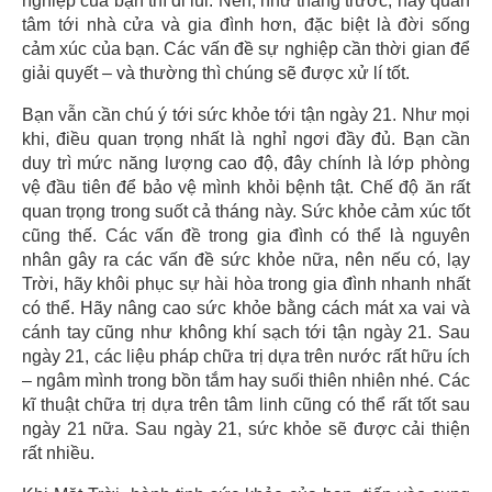
nghiệp của bạn thì đi lùi. Nên, như tháng trước, hãy quan
tâm tới nhà cửa và gia đình hơn, đặc biệt là đời sống
cảm xúc của bạn. Các vấn đề sự nghiệp cần thời gian để
giải quyết – và thường thì chúng sẽ được xử lí tốt.
Bạn vẫn cần chú ý tới sức khỏe tới tận ngày 21. Như mọi
khi, điều quan trọng nhất là nghỉ ngơi đầy đủ. Bạn cần
duy trì mức năng lượng cao độ, đây chính là lớp phòng
vệ đầu tiên để bảo vệ mình khỏi bệnh tật. Chế độ ăn rất
quan trọng trong suốt cả tháng này. Sức khỏe cảm xúc tốt
cũng thế. Các vấn đề trong gia đình có thể là nguyên
nhân gây ra các vấn đề sức khỏe nữa, nên nếu có, lạy
Trời, hãy khôi phục sự hài hòa trong gia đình nhanh nhất
có thể. Hãy nâng cao sức khỏe bằng cách mát xa vai và
cánh tay cũng như không khí sạch tới tận ngày 21. Sau
ngày 21, các liệu pháp chữa trị dựa trên nước rất hữu ích
– ngâm mình trong bồn tắm hay suối thiên nhiên nhé. Các
kĩ thuật chữa trị dựa trên tâm linh cũng có thể rất tốt sau
ngày 21 nữa. Sau ngày 21, sức khỏe sẽ được cải thiện
rất nhiều.