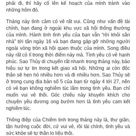
phải đi, thì hãy cố lên kế hoạch của mình tránh vào
những hôm đó.
Tháng này tình cảm có vẻ rất vui. Cũng như vấn đề tài
chính, bạn đang ở ngoài khu vực xã hội thông thường
của mình. Hành tinh tình yêu của bạn vẫn “rời khỏi sân
nhà” tới tận ngày 16 và bạn đang gặp gỡ những người
ngoài vòng tròn xã hội quen thuộc của mình. Song điều
này rất có lí trong thời điểm này mà. Tình yêu có vẻ hạnh
phúc. Sao Thủy di chuyển rất nhanh trong tháng này, báo
hiệu sự tự tin trong kết giao xã hội. Những ai còn độc
thân sẽ hẹn hò nhiều hơn và đi nhiều hơn. Sao Thủy sẽ
ở trong cung địa bàn số 5 của bạn từ ngày 4 tới 27, nên
có vẻ bạn không nghiêm túc lắm trong tình yêu. Bạn chỉ
muốn vui vẻ thôi. Góc chiếu này khuyến khích cho
chuyện yêu đương ong bướm hơn là tình yêu cam kết
nghiêm túc.
Thông điệp của Chiêm tinh trong tháng này là, thư giãn,
tận hưởng cuộc đời, cứ vui vẻ, rồi tài chính, tình yêu và
sức khỏe sẽ tự thân lo liệu thôi.