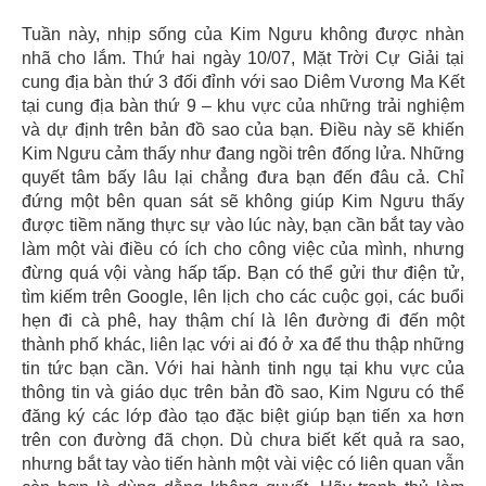
Tuần này, nhịp sống của Kim Ngưu không được nhàn
nhã cho lắm. Thứ hai ngày 10/07, Mặt Trời Cự Giải tại
cung địa bàn thứ 3 đối đỉnh với sao Diêm Vương Ma Kết
tại cung địa bàn thứ 9 – khu vực của những trải nghiệm
và dự định trên bản đồ sao của bạn. Điều này sẽ khiến
Kim Ngưu cảm thấy như đang ngồi trên đống lửa. Những
quyết tâm bấy lâu lại chẳng đưa bạn đến đâu cả. Chỉ
đứng một bên quan sát sẽ không giúp Kim Ngưu thấy
được tiềm năng thực sự vào lúc này, bạn cần bắt tay vào
làm một vài điều có ích cho công việc của mình, nhưng
đừng quá vội vàng hấp tấp. Bạn có thể gửi thư điện tử,
tìm kiếm trên Google, lên lịch cho các cuộc gọi, các buổi
hẹn đi cà phê, hay thậm chí là lên đường đi đến một
thành phố khác, liên lạc với ai đó ở xa để thu thập những
tin tức bạn cần. Với hai hành tinh ngụ tại khu vực của
thông tin và giáo dục trên bản đồ sao, Kim Ngưu có thể
đăng ký các lớp đào tạo đặc biệt giúp bạn tiến xa hơn
trên con đường đã chọn. Dù chưa biết kết quả ra sao,
nhưng bắt tay vào tiến hành một vài việc có liên quan vẫn