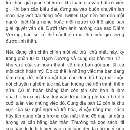
trò khán giả quan sát trước khi tham gia vào bất cứ việc
gì. Khi bạn cần biểu đạt, đừng sa vào buôn chuyện lan
man hay viết dài dòng trên Twitter. Bạn nên tìm đến một
người biết lắng nghe hoặc một người có thể giúp bạn
giải quyết vấn đề. Dưới tầm ảnh hưởng của sao Diêm
Vương, bạn sẽ có thể cải thiện mọi thứ nếu giữ vững
được tinh thần.
Nếu đang cần chấn chỉnh một vài thứ, chủ nhật này, kỳ
trăng phần tư tại Bạch Dương và cung địa bàn thứ 12 –
khu vực của sự hoàn thành sẽ giúp bạn gói gọn tất cả
một cách hoàn mỹ. Đó có thể là những việc mà bạn đang
làm dang dở, một đồ vật bạn cần đem trả hay một cuộc
nói chuyện nghiêm túc mà bạn không thể trốn tránh thêm
nữa. Cứ trì hoãn không làm còn tốn sức hơn là làm
quách cho xong đấy; tuy vậy đừng lãng phí toàn bộ dịp
cuối tuần vào những việc đó. Cung địa bàn 12 còn là khu
vực của sự nghỉ ngơi và trẻ hóa, vì vậy bằng mọi cách
hãy tận dụng năng lượng của mặt trăng để nạp lại năng
lượng và cân bằng bản thân. Thưởng trà đọc sách, đi
spa hay đi du lịch biển vào cuối tuần đều là những ý kiến