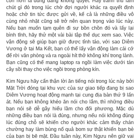
còn hơn là dùng dằng không quyết. Hãy tranh thủ làm
chút gì đó trong lúc chờ đợi người khác ra quyết định
hoặc chờ tin tức được gửi về, kể cả là những điều vô
cùng nhỏ nhặt cũng sẽ trở nên quan trọng vào lúc này.
Nếu bạn muốn tạm quên đi sự bồn chồn đó và lấy lại
bình tĩnh, hãy thử một vài bài tập thể dục xem sao. Việc
vận động sẽ giúp bạn giữ được tỉnh táo, với sao Diêm
Vương ở tại Ma Kết, bạn có thể lấy vận động làm cái cớ
để rời văn phòng và ra ngoài hít thở không khí trong lành.
Bạn cũng có thể mang laptop ra ngồi làm việc dưới tán
cây sồi thay cho việc ngồi trong phòng kín.
Kim Ngưu hãy cẩn thận lời ăn tiếng nói trong lúc này bởi
Mặt Trời đóng tại khu vực của sự giao tiếp đang bị sao
Diêm Vương hoạt động mạnh tại cung địa bàn thứ 9 lấn
át. Nếu bạn không khéo ăn nói cho lắm, thì những điều
bạn nói sẽ dễ gây hiểu lầm cho đối phương. Mặc dù
những điều bạn nói là đúng, nhưng nếu nói không đúng
lúc đúng chỗ sẽ khiến cho người khác cảm thấy chán
chường hay làm bùng nổ quả bom sự thật khiến bạn bè
của bạn bị bẽ mặt. Đầu tuần này, Kim Ngưu nên giữ vai