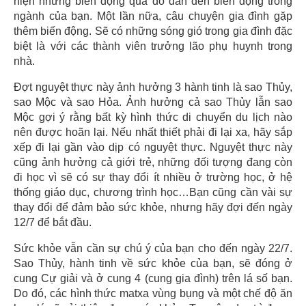
hiện những biến động qua đó dẫn đến biến động trong
ngành của bạn. Một lần nữa, câu chuyện gia đình gặp
thêm biến động. Sẽ có những sóng gió trong gia đình đặc
biệt là với các thành viên trưởng lão phụ huynh trong
nhà.
Đợt nguyệt thực này ảnh hưởng 3 hành tinh là sao Thủy,
sao Mộc và sao Hỏa. Ảnh hưởng cả sao Thủy lẫn sao
Mộc gợi ý rằng bất kỳ hình thức di chuyển du lịch nào
nên được hoãn lại. Nếu nhất thiết phải đi lại xa, hãy sắp
xếp đi lại gần vào dịp có nguyệt thực. Nguyệt thực này
cũng ảnh hưởng cả giới trẻ, những đối tượng đang còn
đi học vì sẽ có sự thay đổi ít nhiều ở trường học, ở hệ
thống giáo dục, chương trình học…Bạn cũng cần vài sự
thay đổi để đảm bảo sức khỏe, nhưng hãy đợi đến ngày
12/7 để bắt đầu.
Sức khỏe vẫn cần sự chú ý của bạn cho đến ngày 22/7.
Sao Thủy, hành tinh về sức khỏe của bạn, sẽ đóng ở
cung Cự giải và ở cung 4 (cung gia đình) trên lá số bạn.
Do đó, các hình thức matxa vùng bụng và một chế độ ăn