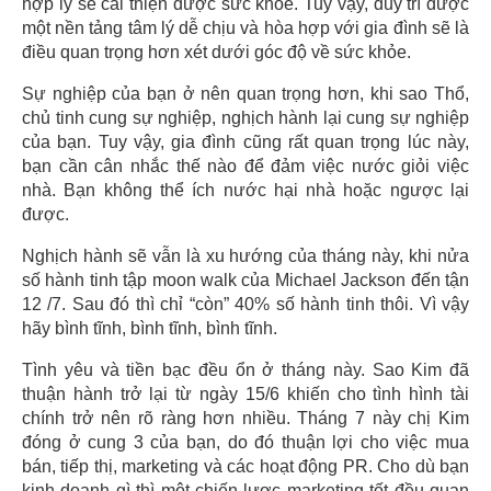
hợp lý sẽ cải thiện được sức khỏe. Tuy vậy, duy trì được
một nền tảng tâm lý dễ chịu và hòa hợp với gia đình sẽ là
điều quan trọng hơn xét dưới góc độ về sức khỏe.
Sự nghiệp của bạn ở nên quan trọng hơn, khi sao Thổ,
chủ tinh cung sự nghiệp, nghịch hành lại cung sự nghiệp
của bạn. Tuy vậy, gia đình cũng rất quan trọng lúc này,
bạn cần cân nhắc thế nào để đảm việc nước giỏi việc
nhà. Bạn không thể ích nước hại nhà hoặc ngược lại
được.
Nghịch hành sẽ vẫn là xu hướng của tháng này, khi nửa
số hành tinh tập moon walk của Michael Jackson đến tận
12 /7. Sau đó thì chỉ “còn” 40% số hành tinh thôi. Vì vậy
hãy bình tĩnh, bình tĩnh, bình tĩnh.
Tình yêu và tiền bạc đều ổn ở tháng này. Sao Kim đã
thuận hành trở lại từ ngày 15/6 khiến cho tình hình tài
chính trở nên rõ ràng hơn nhiều. Tháng 7 này chị Kim
đóng ở cung 3 của bạn, do đó thuận lợi cho việc mua
bán, tiếp thị, marketing và các hoạt động PR. Cho dù bạn
kinh doanh gì thì một chiến lược marketing tốt đều quan