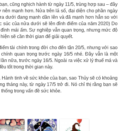
 bạn, cũng nghịch hành từ ngày 11/5, trùng hợp sau – đây
ở nên mạnh hơn. Nửa trên lá số, đại diện cho phần ngày
nửa dưới đang mạnh dần lên và đã mạnh hơn hẳn so với
c súc của nửa dưới sẽ lên đỉnh điểm của năm 2020) Do
a đình mái ấm. Sự nghiệp vẫn quan trọng, nhưng mức độ
hiện sẽ cần thời gian để giải quyết.
iểm tài chính trong đời cho đến tận 20/5, nhưng với sao
i chính quan trọng trước ngày 16/5 nhé. Đây vẫn là một
t lần nữa, trước ngày 16/5. Ngoài ra việc xử lý thuế má và
u tốt trong thời gian này.
. Hành tinh về sức khỏe của bạn, sao Thủy sẽ có khoảng
g tháng này, từ ngày 17/5 trở đi. Nó chỉ thị rằng bạn sẽ
 thống trong vấn đề sức khỏe.