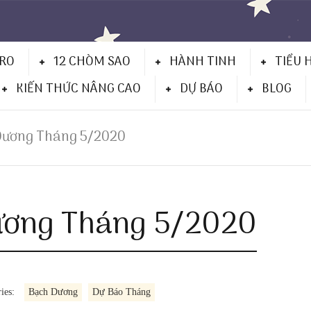
TRO
12 CHÒM SAO
HÀNH TINH
TIỂU 
KIẾN THỨC NÂNG CAO
DỰ BÁO
BLOG
Dương Tháng 5/2020
ương Tháng 5/2020
ies:
Bạch Dương
Dự Báo Tháng