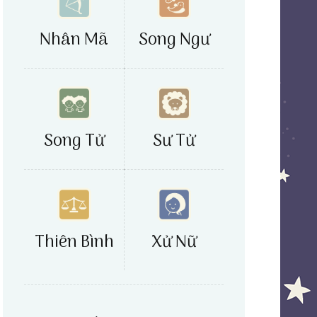
Nhân Mã
Song Ngư
Song Tử
Sư Tử
Xử Nữ
Thiên Bình