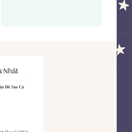
u Nhất
ản Đồ Sao Cá