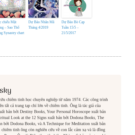
c chiếu Mặt
Dự Báo Nhân Mã
Dự Báo Bò Cạp
ng – Sao Thổ
Tháng 4/2019
Tuần 15/5 –
ng Synastry chart
21/5/2017
nsky
cứu chiêm tinh học chuyên nghiệp từ năm 1974. Các công trình
n tất cả trang tạp chí lớn về chiêm tinh. Ông là tác giả của
uất bản bởi Destiny Books, Your Personal Horoscope xuất bản
iritual Look at the 12 Signs xuất bản bởi Dodona Books, The
n bởi Dodona Books, và A Technique for Meditation xuất bản
 chiêm tinh ông còn nghiên cứu về con lắc cảm xạ và là đồng