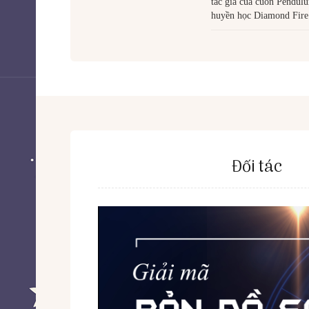
tác giả của cuốn Pendulu
huyền học Diamond Fire 
Đối tác