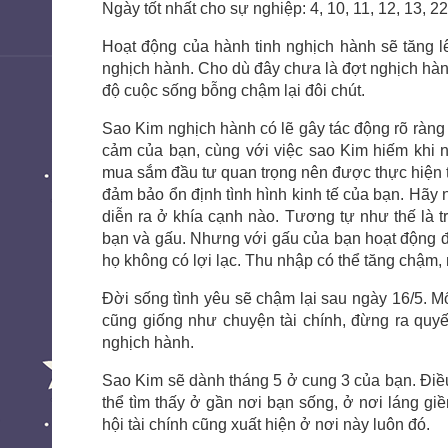
Ngày tốt nhất cho sự nghiệp: 4, 10, 11, 12, 13, 22
Hoạt động của hành tinh nghịch hành sẽ tăng l
nghịch hành. Cho dù đây chưa là đợt nghịch hà
độ cuộc sống bỗng chậm lại đôi chút.
Sao Kim nghịch hành có lẽ gây tác động rõ ràng n
cảm của bạn, cùng với việc sao Kim hiếm khi 
mua sắm đầu tư quan trọng nên được thực hiện t
đảm bảo ổn định tình hình kinh tế của bạn. Hãy nh
diễn ra ở khía cạnh nào. Tương tự như thế là t
bạn và gấu. Nhưng với gấu của bạn hoạt động đ
họ không có lợi lạc. Thu nhập có thể tăng chậm, 
Đời sống tình yêu sẽ chậm lại sau ngày 16/5. M
cũng giống như chuyện tài chính, đừng ra quyế
nghịch hành.
Sao Kim sẽ dành tháng 5 ở cung 3 của bạn. Điề
thể tìm thấy ở gần nơi bạn sống, ở nơi láng g
hội tài chính cũng xuất hiện ở nơi này luôn đó.