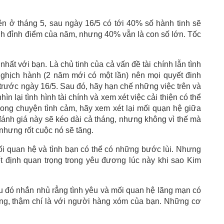
ên ở tháng 5, sau ngày 16/5 có tới 40% số hành tinh sẽ
nh đỉnh điểm của năm, nhưng 40% vẫn là con số lớn. Tốc
hất với bạn. Là chủ tinh của cả vấn đề tài chính lẫn tình
nghịch hành (2 năm mới có một lần) nên mọi quyết đinh
rước ngày 16/5. Sau đó, hãy hạn chế những việc trên và
ìn lại tình hình tài chính và xem xét việc cải thiện có thể
rong chuyện tình cảm, hãy xem xét lại mối quạn hệ giữa
ánh giá này sẽ kéo dài cả tháng, nhưng không vì thế mà
nhưng rốt cuộc nó sẽ tăng.
ối quan hệ và tình bạn có thể có những bước lùi. Nhưng
t định quan trọng trong yêu đương lúc này khi sao Kim
u đó nhắn nhủ rẳng tình yêu và mối quan hệ lãng mạn có
iềng, thậm chí là với người hàng xóm của bạn. Những cơ