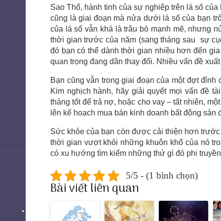
Sao Thổ, hành tinh của sự nghiệp trên lá số của
cũng là giai đoạn mà nửa dưới lá số của bạn tr
của lá số vẫn khá là trâu bò mạnh mẽ, nhưng 
thời gian trước của năm (sang tháng sau
sự cụ
đó bạn có thể dành thời gian nhiều hơn đến gi
quan trọng đang dần thay đổi. Nhiều vấn đề xuất 
Bạn cũng vẫn trong giai đoạn của một đợt đỉnh đ
Kim nghịch hành, hãy giải quyết mọi vấn đề tà
tháng tốt để trả nợ, hoặc cho vay – tất nhiên, mộ
lên kế hoạch mua bán kinh doanh bất động sản đề
Sức khỏe của bạn còn được cải thiện hơn trước
thời gian vượt khỏi những khuôn khổ của nó tron
có xu hướng tìm kiếm những thứ gì đó phi truyền
5/5 - (1 bình chọn)
Bài viết liên quan