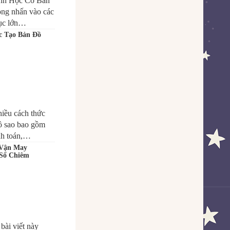
nh Học Cơ Bản
òng nhấn vào các
mục lớn…
c Tạo Bản Đồ
iều cách thức
ồ sao bao gồm
ính toán,…
 Vận May
 Số Chiêm
bài viết này