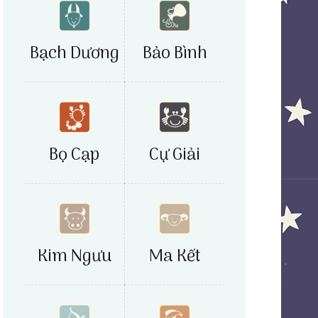
Bảo Bình
Bạch Dương
Bọ Cạp
Cự Giải
Kim Ngưu
Ma Kết