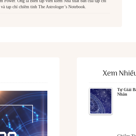
m Power. Ông là Biên tập viên kiêm Nhà xuất bản của tạp chí
và tạp chí chiêm tinh The Astrologer’s Notebook.
Xem Nhiề
Tự Giải B
Nhân