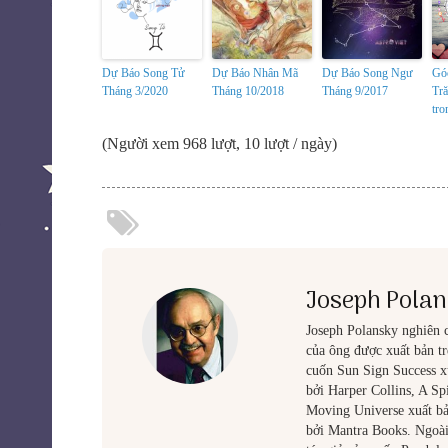
Dự Báo Song Tử
Dự Báo Nhân Mã
Dự Báo Song Ngư
Gó
Tháng 3/2020
Tháng 10/2018
Tháng 9/2017
Tră
tro
(Người xem 968 lượt, 10 lượt / ngày)
Joseph Pola
Joseph Polansky nghiên 
của ông được xuất bản trê
cuốn Sun Sign Success x
bởi Harper Collins, A Sp
Moving Universe xuất bả
bởi Mantra Books. Ngoài