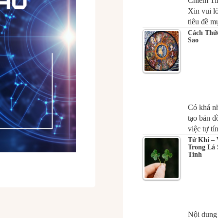
Chiêm Ti
Xin vui l
tiêu đề 
Cách Thứ
Sao
Có khá nh
tạo bản đ
việc tự t
Tử Khí –
Trong Lá
Tinh
Nội dung 