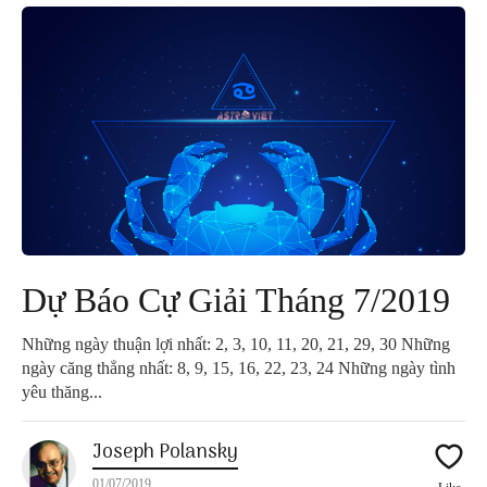
Dự Báo Cự Giải Tháng 7/2019
Những ngày thuận lợi nhất: 2, 3, 10, 11, 20, 21, 29, 30 Những
ngày căng thẳng nhất: 8, 9, 15, 16, 22, 23, 24 Những ngày tình
yêu thăng...
Joseph Polansky
01/07/2019