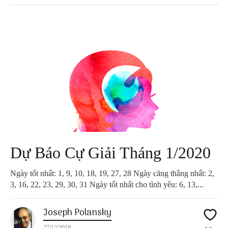
Dự Báo Cự Giải Tháng 1/2020
Ngày tốt nhất: 1, 9, 10, 18, 19, 27, 28 Ngày căng thẳng nhất: 2,
3, 16, 22, 23, 29, 30, 31 Ngày tốt nhất cho tình yêu: 6, 13,...
Joseph Polansky
27/12/2019