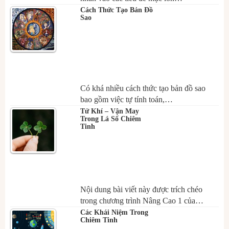
Cách Thức Tạo Bản Đồ
Sao
Có khá nhiều cách thức tạo bản đồ sao
bao gồm việc tự tính toán,…
Tử Khí – Vận May
Trong Lá Số Chiêm
Tinh
Nội dung bài viết này được trích chéo
trong chương trình Nâng Cao 1 của…
Các Khái Niệm Trong
Chiêm Tinh