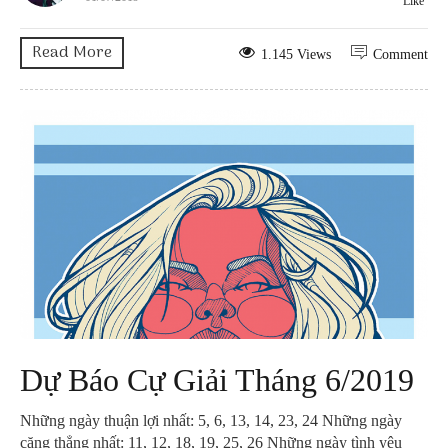
Like
Read More
1.145 Views
Comment
Dự Báo Cự Giải Tháng 6/2019
Những ngày thuận lợi nhất: 5, 6, 13, 14, 23, 24 Những ngày
căng thẳng nhất: 11, 12, 18, 19, 25, 26 Những ngày tình yêu