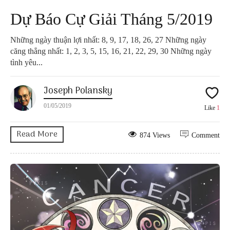
Dự Báo Cự Giải Tháng 5/2019
Những ngày thuận lợi nhất: 8, 9, 17, 18, 26, 27 Những ngày
căng thẳng nhất: 1, 2, 3, 5, 15, 16, 21, 22, 29, 30 Những ngày
tình yêu...
Joseph Polansky
01/05/2019
Like
1
Read More
874 Views
Comment