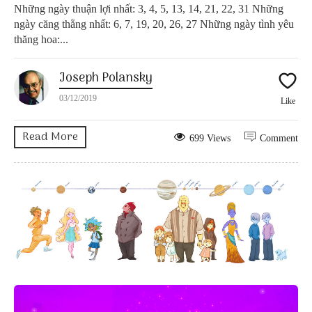
Những ngày thuận lợi nhất: 3, 4, 5, 13, 14, 21, 22, 31 Những
ngày căng thẳng nhất: 6, 7, 19, 20, 26, 27 Những ngày tình yêu
thăng hoa:...
Joseph Polansky
03/12/2019
Like
Read More
699 Views
Comment